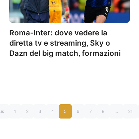
Roma-Inter: dove vedere la
diretta tv e streaming, Sky o
Dazn del big match, formazioni
us
1
2
3
4
5
6
7
8
…
21