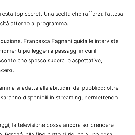
resta top secret. Una scelta che rafforza l’attesa
osità attorno al programma.
onduzione. Francesca Fagnani guida le interviste
menti più leggeri a passaggi in cui il
cconto che spesso supera le aspettative,
ncero.
ramma si adatta alle abitudini del pubblico: oltre
e saranno disponibili in streaming, permettendo
gi, la televisione possa ancora sorprendere
 Perché, alla fine, tutto si riduce a una cosa