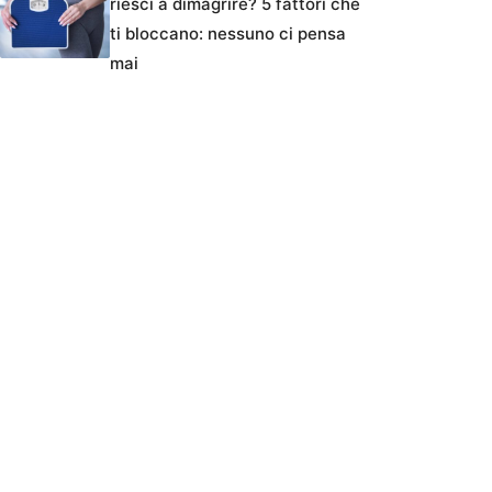
riesci a dimagrire? 5 fattori che
ti bloccano: nessuno ci pensa
mai