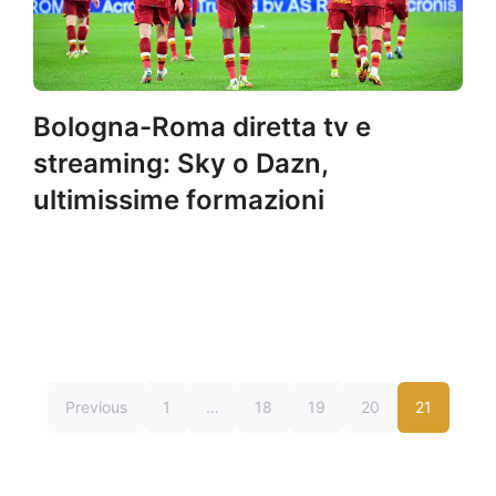
Bologna-Roma diretta tv e
streaming: Sky o Dazn,
ultimissime formazioni
Previous
1
…
18
19
20
21