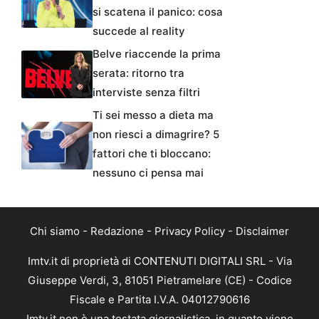
si scatena il panico: cosa
succede al reality
Belve riaccende la prima
serata: ritorno tra
interviste senza filtri
Ti sei messo a dieta ma
non riesci a dimagrire? 5
fattori che ti bloccano:
nessuno ci pensa mai
Chi siamo
-
Redazione
-
Privacy Policy
-
Disclaimer
Imtv.it di proprietà di CONTENUTI DIGITALI SRL - Via
Giuseppe Verdi, 3, 81051 Pietramelare (CE) - Codice
Fiscale e Partita I.V.A. 04012790616
Imtv.it non è una testata giornalistica, in quanto viene