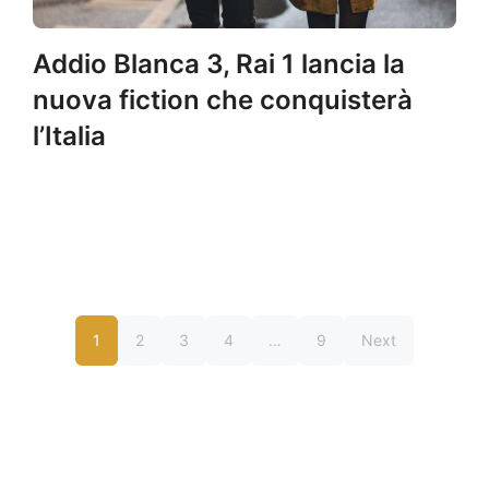
Addio Blanca 3, Rai 1 lancia la
nuova fiction che conquisterà
l’Italia
1
2
3
4
…
9
Next