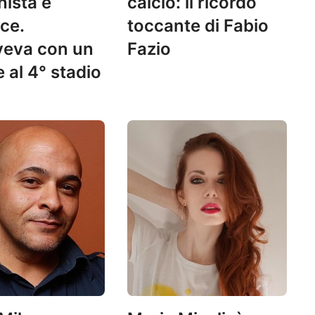
ista e
calcio: il ricordo
ice.
toccante di Fabio
veva con un
Fazio
 al 4° stadio