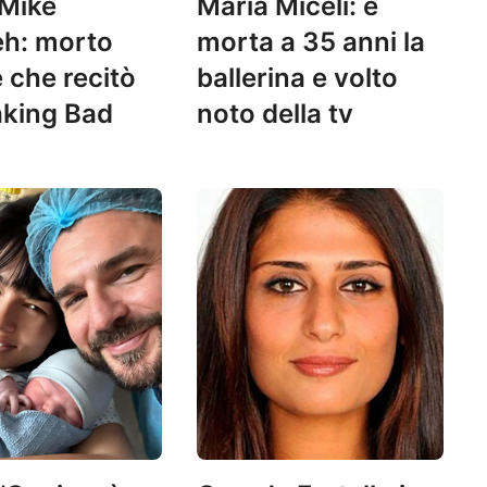
 Mike
Maria Miceli: è
eh: morto
morta a 35 anni la
e che recitò
ballerina e volto
aking Bad
noto della tv