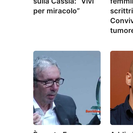
sulla Cassia: “Vivi
femmin
per miracolo”
scrittr
Convi
tumore