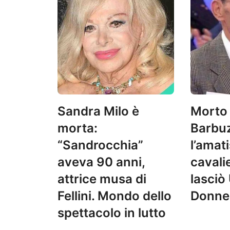
Sandra Milo è
Morto
morta:
Barbuz
“Sandrocchia”
l’amat
aveva 90 anni,
cavali
attrice musa di
lasciò
Fellini. Mondo dello
Donne
spettacolo in lutto