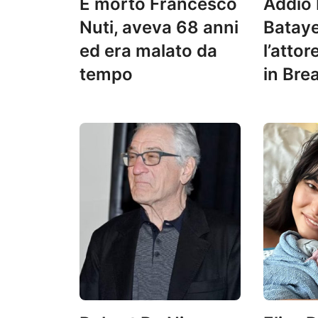
È morto Francesco
Addio
Nuti, aveva 68 anni
Batay
ed era malato da
l’attor
tempo
in Bre