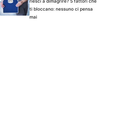
riesci a dimagrire? 5 fattori che
ti bloccano: nessuno ci pensa
mai