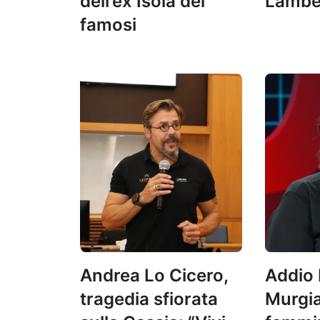
dell’ex Isola dei
Lambe
famosi
Andrea Lo Cicero,
Addio 
tragedia sfiorata
Murgia,