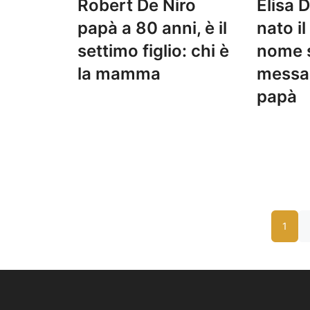
Robert De Niro
Elisa 
papà a 80 anni, è il
nato il
settimo figlio: chi è
nome s
la mamma
messa
papà
1