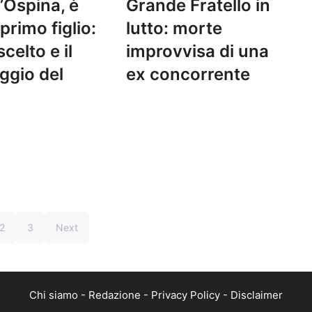
D’Ospina, è
Grande Fratello in
 primo figlio:
lutto: morte
celto e il
improvvisa di una
ggio del
ex concorrente
2
3
Next
Chi siamo
-
Redazione
-
Privacy Policy
-
Disclaimer