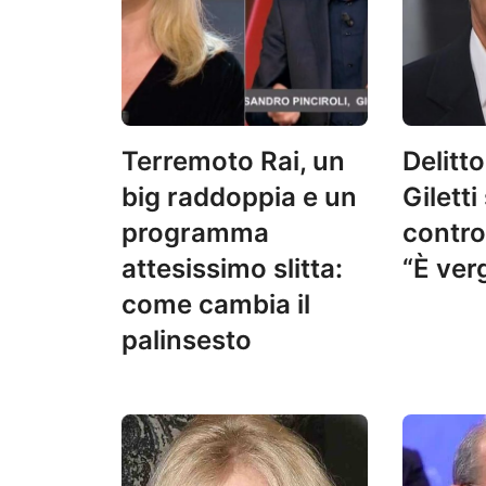
Terremoto Rai, un
Delitt
big raddoppia e un
Giletti
programma
contro 
attesissimo slitta:
“È ve
come cambia il
palinsesto