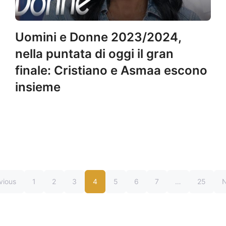
Uomini e Donne 2023/2024,
nella puntata di oggi il gran
finale: Cristiano e Asmaa escono
insieme
vious
1
2
3
4
5
6
7
…
25
N