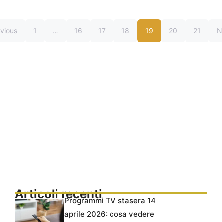
vious
1
…
16
17
18
19
20
21
N
Articoli recenti
Programmi TV stasera 14
aprile 2026: cosa vedere