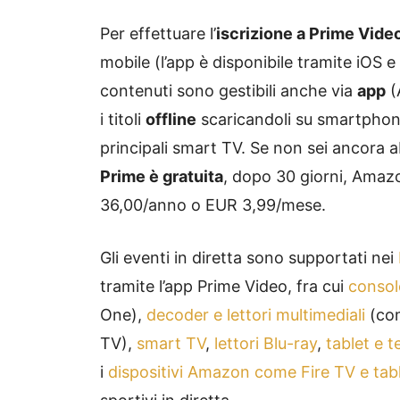
Per effettuare l’
iscrizione a Prime Vide
mobile (l’app è disponibile tramite iOS 
contenuti sono gestibili anche via
app
(
i titoli
offline
scaricandoli su smartphone 
principali smart TV. Se non sei ancora
Prime è gratuita
, dopo 30 giorni, Amaz
36,00/anno o EUR 3,99/mese.
Gli eventi in diretta sono supportati nei
tramite l’app Prime Video, fra cui
consol
One),
decoder e lettori multimediali
(com
TV),
smart TV
,
lettori Blu-ray
,
tablet e te
i
dispositivi Amazon come Fire TV e tabl