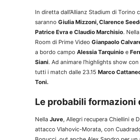
In diretta dall’Allianz Stadium di Torino c
saranno
Giulia Mizzoni, Clarence Seedo
Patrice Evra e Claudio Marchisio
. Nell
Room di Prime Video
Gianpaolo Calvar
a bordo campo
Alessia Tarquinio
e
Fer
Siani
. Ad animare l’highlights show con i
tutti i match dalle 23.15
Marco Cattane
Toni.
Le probabili formazioni 
Nella
Juve
, Allegri recupera Chiellini 
attacco Vlahovic-Morata, con Cuadrado 
Bonucci, out anche Alex Sandro per un