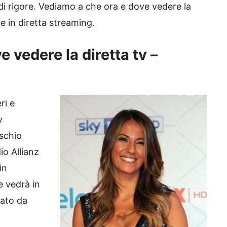
 di rigore. Vediamo a che ora e dove vedere la
 e in diretta streaming.
e vedere la diretta tv –
ri e
v
ischio
io Allianz
in
 vedrà in
cato da