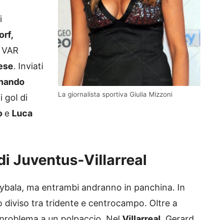
i
rf,
a VAR
ese
. Inviati
nando
La giornalista sportiva Giulia Mizzoni
 gol di
o
e
Luca
di Juventus-Villarreal
e Dybala, ma entrambi andranno in panchina. In
diviso tra tridente e centrocampo. Oltre a
 problema a un polpaccio. Nel
Villarreal
, Gerard