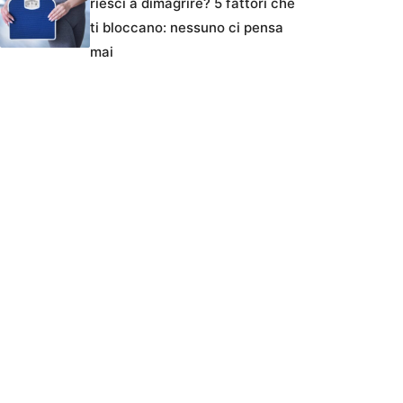
riesci a dimagrire? 5 fattori che
ti bloccano: nessuno ci pensa
mai