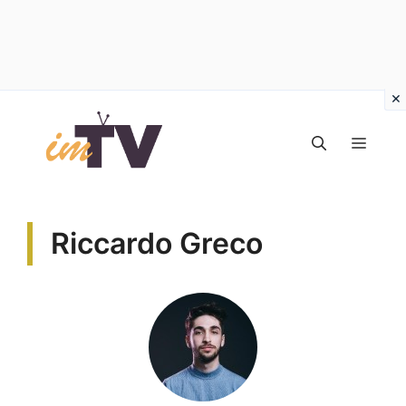
Vai
al
MEN
contenuto
Riccardo Greco