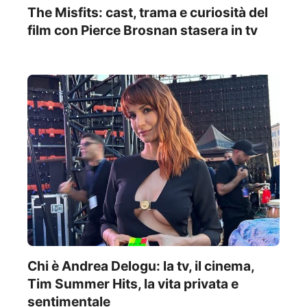
The Misfits: cast, trama e curiosità del
film con Pierce Brosnan stasera in tv
Chi è Andrea Delogu: la tv, il cinema,
Tim Summer Hits, la vita privata e
sentimentale