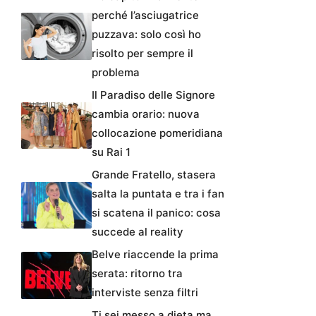
perché l’asciugatrice
puzzava: solo così ho
risolto per sempre il
problema
Il Paradiso delle Signore
cambia orario: nuova
collocazione pomeridiana
su Rai 1
Grande Fratello, stasera
salta la puntata e tra i fan
si scatena il panico: cosa
succede al reality
Belve riaccende la prima
serata: ritorno tra
interviste senza filtri
Ti sei messo a dieta ma