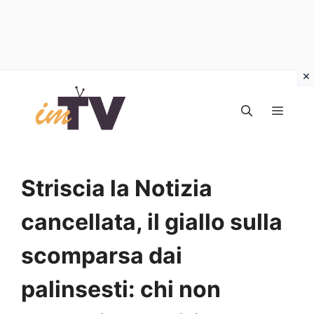
Vai
al
MEN
contenuto
Striscia la Notizia
cancellata, il giallo sulla
scomparsa dai
palinsesti: chi non