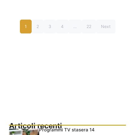
1
2
3
4
…
22
Next
Articoli recenti
Programmi TV stasera 14