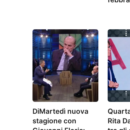
DiMartedì nuova
Quarta
stagione con
Rita D