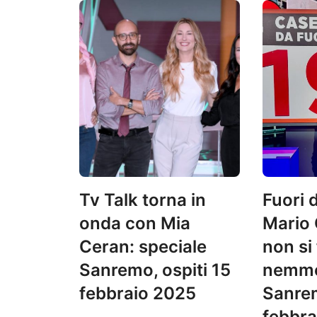
Tv Talk torna in
Fuori d
onda con Mia
Mario
Ceran: speciale
non si
Sanremo, ospiti 15
nemme
febbraio 2025
Sanrem
febbra