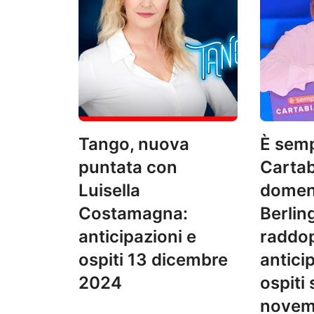
Tango, nuova
È sem
puntata con
Cartab
Luisella
domeni
Costamagna:
Berlin
anticipazioni e
raddop
ospiti 13 dicembre
antici
2024
ospiti
novem