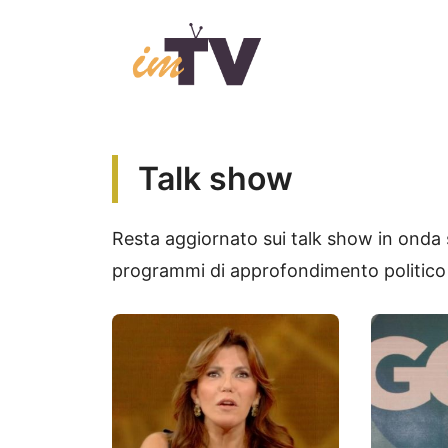
Vai
al
contenuto
Talk show
Resta aggiornato sui talk show in onda st
programmi di approfondimento politico d