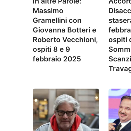
In altre Parole:
Accord
Massimo
Disacc
Gramellini con
stasera
Giovanna Botteri e
febbra
Roberto Vecchioni,
ospiti 
ospiti 8 e 9
Sommi
febbraio 2025
Scanzi
Travag