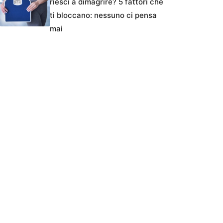
riesci a dimagrire? 5 fattori che
ti bloccano: nessuno ci pensa
mai