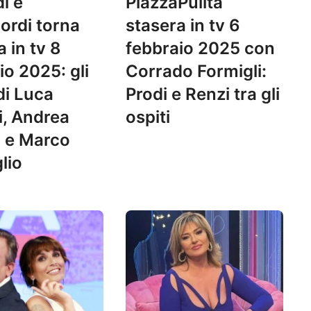
i e
PiazzaPulita
ordi torna
stasera in tv 6
 in tv 8
febbraio 2025 con
io 2025: gli
Corrado Formigli:
di Luca
Prodi e Renzi tra gli
, Andrea
ospiti
 e Marco
lio