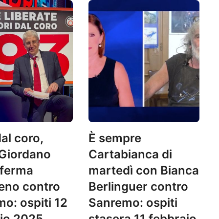
al coro,
È sempre
 Giordano
Cartabianca di
 ferma
martedì con Bianca
no contro
Berlinguer contro
o: ospiti 12
Sanremo: ospiti
io 2025
stasera 11 febbraio