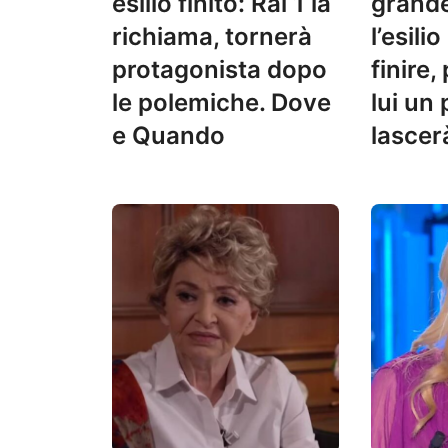
esilio finito: Rai 1 la
grande
richiama, tornerà
l’esili
protagonista dopo
finire,
le polemiche. Dove
lui un
e Quando
lascer