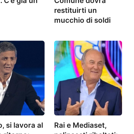
. C’è già un
Comune dovrà
restituirti un
mucchio di soldi
o, si lavora al
Rai e Mediaset,