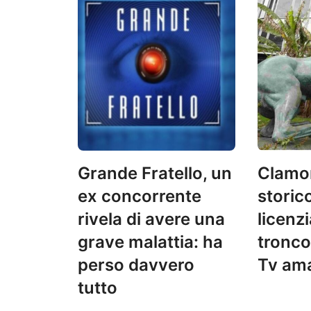
Grande Fratello, un
Clamor
ex concorrente
storic
rivela di avere una
licenzi
grave malattia: ha
tronco
perso davvero
Tv am
tutto