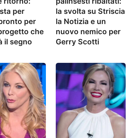
 ritorno:
palinsesti ribaltati:
o sta per
la svolta su Striscia
 pronto per
la Notizia e un
 progetto che
nuovo nemico per
à il segno
Gerry Scotti