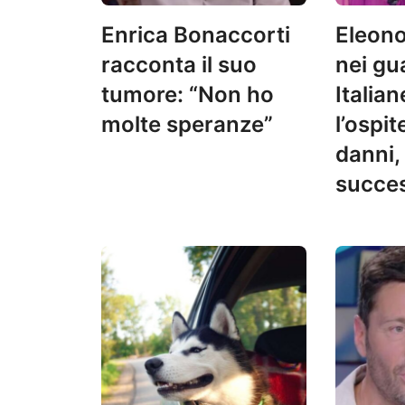
Enrica Bonaccorti
Eleono
racconta il suo
nei gua
tumore: “Non ho
Italia
molte speranze”
l’ospit
danni,
succe