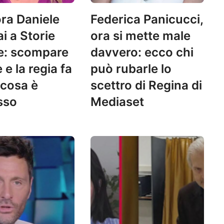
ra Daniele
Federica Panicucci,
i a Storie
ora si mette male
ne: scompare
davvero: ecco chi
e e la regia fa
può rubarle lo
 cosa è
scettro di Regina di
sso
Mediaset