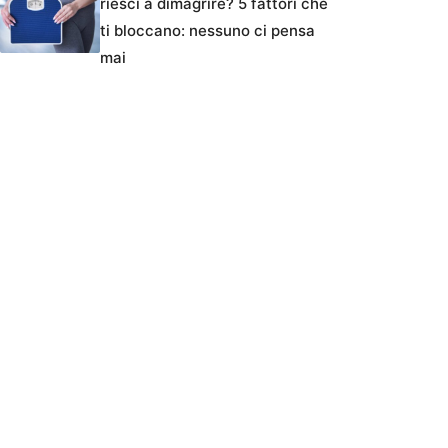
riesci a dimagrire? 5 fattori che
ti bloccano: nessuno ci pensa
mai