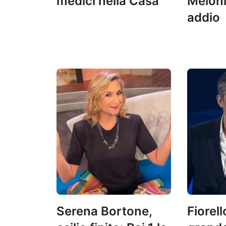
medici nella Casa
Meloni
addio
Serena Bortone,
Fiorell