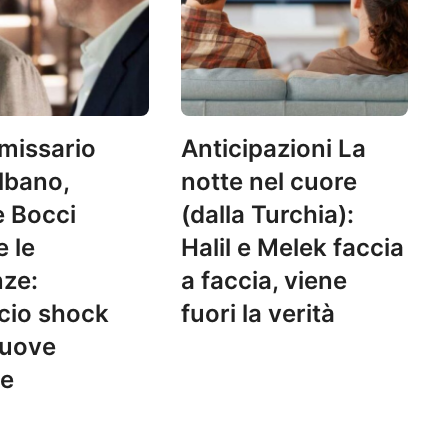
missario
Anticipazioni La
lbano,
notte nel cuore
 Bocci
(dalla Turchia):
 le
Halil e Melek faccia
ze:
a faccia, viene
cio shock
fuori la verità
nuove
te