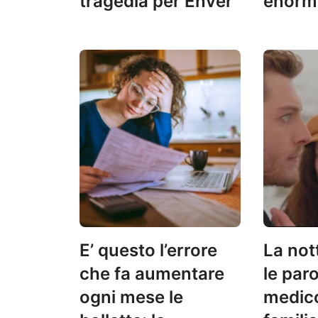
tragedia per Enver
enorme
E’ questo l’errore
La not
che fa aumentare
le paro
ogni mese le
medico