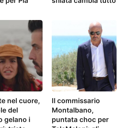
 per Pia
sfilata cambia tutto
te nel cuore,
Il commissario
le del
Montalbano,
 gelano i
puntata choc per