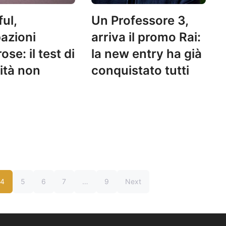
ul,
Un Professore 3,
pazioni
arriva il promo Rai:
se: il test di
la new entry ha già
ità non
conquistato tutti
4
5
6
7
…
9
Next