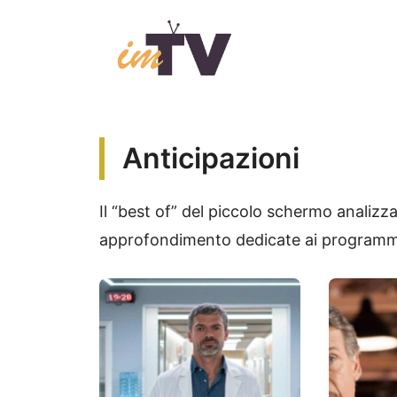
Vai
al
contenuto
Anticipazioni
Il “best of” del piccolo schermo analizz
approfondimento dedicate ai programmi 