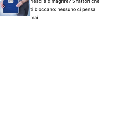
riesci a dimagrire? 5 fattori che
ti bloccano: nessuno ci pensa
mai