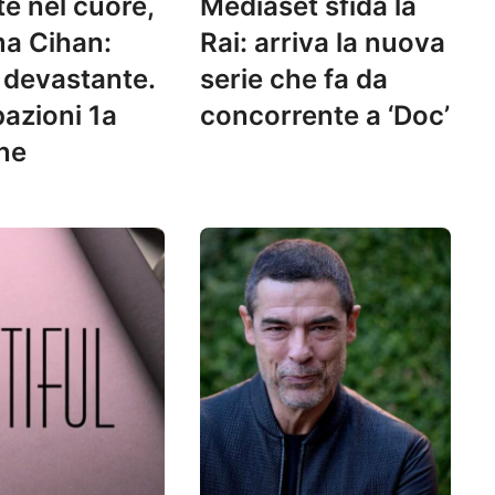
te nel cuore,
Mediaset sfida la
a Cihan:
Rai: arriva la nuova
 devastante.
serie che fa da
pazioni 1a
concorrente a ‘Doc’
ne