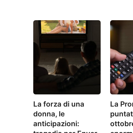
La forza di una
La Pro
donna, le
puntat
anticipazioni:
ottobr