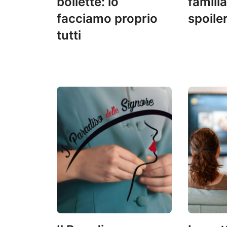
bollette: lo
familia
facciamo proprio
spoile
tutti