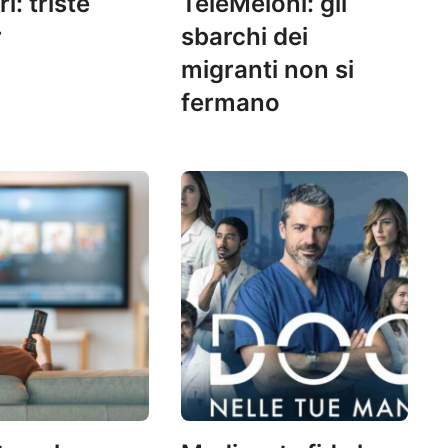
ri: triste
TeleMeloni: gli
r
sbarchi dei
migranti non si
fermano