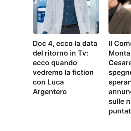
Doc 4, ecco la data
Il Com
del ritorno in Tv:
Monta
ecco quando
Cesare
vedremo la fiction
spegne
con Luca
speran
Argentero
annun
sulle 
punta