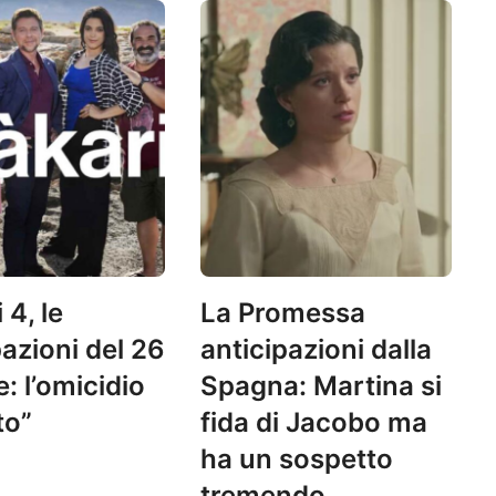
 4, le
La Promessa
pazioni del 26
anticipazioni dalla
: l’omicidio
Spagna: Martina si
to”
fida di Jacobo ma
ha un sospetto
tremendo