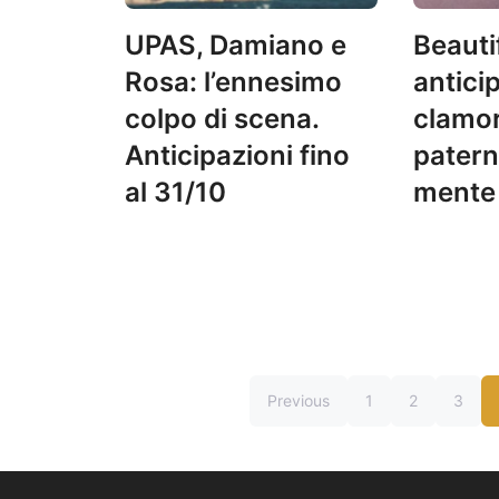
UPAS, Damiano e
Beautif
Rosa: l’ennesimo
antici
colpo di scena.
clamoro
Anticipazioni fino
patern
al 31/10
mente
Previous
1
2
3