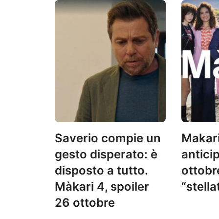
Saverio compie un
Makari
gesto disperato: è
antici
disposto a tutto.
ottobre
Màkari 4, spoiler
“stella
26 ottobre