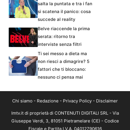
salta la puntata e tra i fan
si scatena il panico: cosa
succede al reality
Belve riaccende la prima
serata: ritorno tra
interviste senza filtri
Ti sei messo a dieta ma
non riesci a dimagrire? 5
fattori che ti bloccano:
nessuno ci pensa mai
Chi siamo
-
Redazione
-
Privacy Policy
-
Disclaimer
Imtv.it di proprietà di CONTENUTI DIGITALI SRL - Via
Giuseppe Verdi, 3, 81051 Pietramelare (CE) - Codice
Fiscale e Partita I.V.A. 04012790616