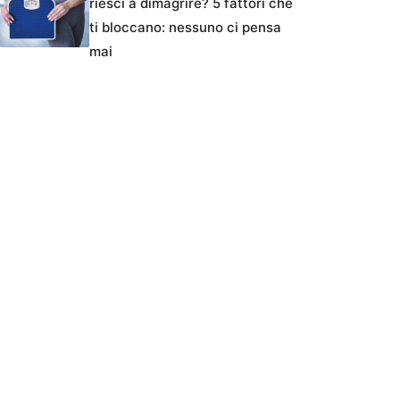
riesci a dimagrire? 5 fattori che
ti bloccano: nessuno ci pensa
mai