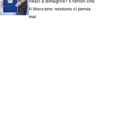
riesci a dimagrire? 5 fattori che
ti bloccano: nessuno ci pensa
mai