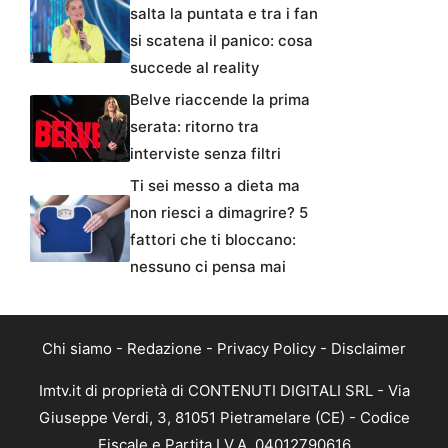
salta la puntata e tra i fan
si scatena il panico: cosa
succede al reality
Belve riaccende la prima
serata: ritorno tra
interviste senza filtri
Ti sei messo a dieta ma
non riesci a dimagrire? 5
fattori che ti bloccano:
nessuno ci pensa mai
Chi siamo
-
Redazione
-
Privacy Policy
-
Disclaimer
Imtv.it di proprietà di CONTENUTI DIGITALI SRL - Via
Giuseppe Verdi, 3, 81051 Pietramelare (CE) - Codice
Fiscale e Partita I.V.A. 04012790616