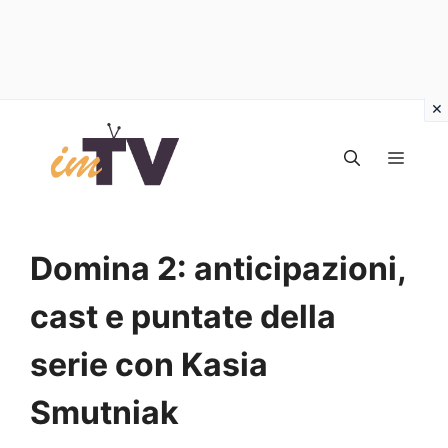
Vai
al
MEN
contenuto
Domina 2: anticipazioni,
cast e puntate della
serie con Kasia
Smutniak