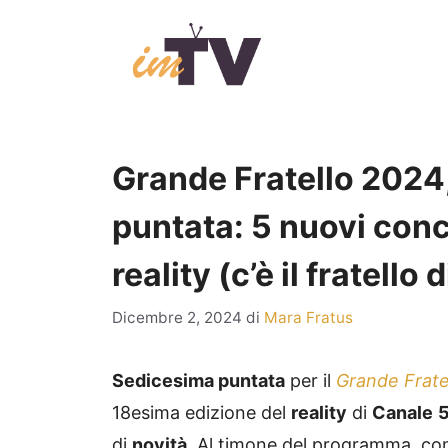
Vai
al
contenuto
Grande Fratello 2024
puntata: 5 nuovi conco
reality (c’è il fratello
Dicembre 2, 2024
di
Mara Fratus
Sedicesima puntata
per il
Grande Frate
18esima edizione del
reality
di
Canale
di
novità
. Al timone del programma, c