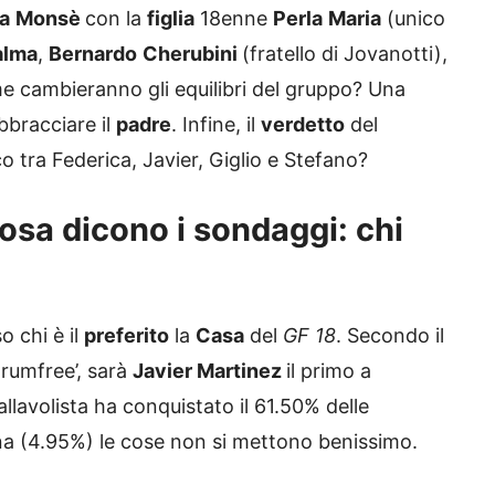
a
Monsè
con la
figlia
18enne
Perla
Maria
(unico
alma
,
Bernardo
Cherubini
(fratello di Jovanotti),
e cambieranno gli equilibri del gruppo? Una
bbracciare il
padre
. Infine, il
verdetto
del
ico tra Federica, Javier, Giglio e Stefano?
osa dicono i sondaggi: chi
o chi è il
preferito
la
Casa
del
GF 18
. Secondo il
orumfree’, sarà
Javier Martinez
il primo a
pallavolista ha conquistato il 61.50% delle
a (4.95%) le cose non si mettono benissimo.