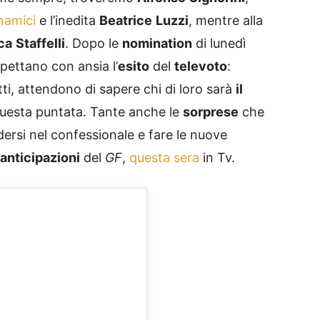
namici
e l’inedita
Beatrice
Luzzi
, mentre alla
ca
Staffelli
. Dopo le
nomination
di lunedì
pettano con ansia l’
esito
del
televoto
:
atti, attendono di sapere chi di loro sarà
il
questa puntata. Tante anche le
sorprese
che
dersi nel confessionale e fare le nuove
anticipazioni
del
GF
,
questa sera
in Tv.