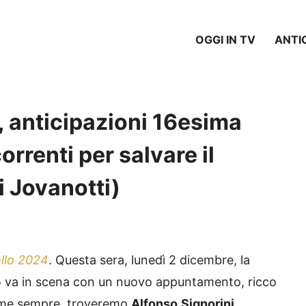
OGGI IN TV
ANTI
, anticipazioni 16esima
rrenti per salvare il
 di Jovanotti)
llo 2024
. Questa sera, lunedì 2 dicembre, la
5
va in scena con un nuovo appuntamento, ricco
ome sempre, troveremo
Alfonso
Signorini
,