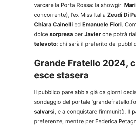
varcare la Porta Rossa: la showgirl
Mari
concorrente), l’ex Miss Italia
Zeudi Di P
Chiara
Cainelli
ed
Emanuele
Fiori
. Com
dolce
sorpresa
per
Javier
che potrà ria
televoto
: chi sarà il preferito del pubbl
Grande Fratello 2024, c
esce stasera
Il pubblico pare abbia già da giorni decis
sondaggio del portale ‘grandefratello.f
salvarsi
, e a conquistare l’immunità. Il 
preferenze, mentre per Federica Petagn