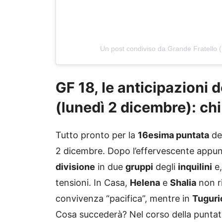
Un post condiviso da Grande Fratello (
GF 18, le anticipazioni 
(lunedì 2 dicembre): chi
Tutto pronto per la
16esima puntata
de
2 dicembre. Dopo l’effervescente appun
divisione
in due
gruppi
degli
inquilini
e,
tensioni. In Casa,
Helena
e
Shalia
non r
convivenza “pacifica”, mentre in
Tuguri
Cosa succederà? Nel corso della puntata