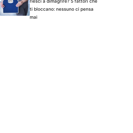
riesci a dimagrire? 5 fattori che
ti bloccano: nessuno ci pensa
mai