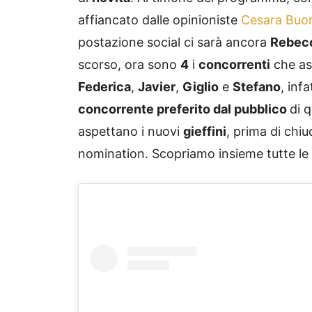
affiancato dalle opinioniste
Cesara Buo
postazione social ci sarà ancora
Rebec
scorso, ora sono
4
i
concorrenti
che as
Federica
,
Javier
,
Giglio
e
Stefano
, inf
concorrente preferito dal pubblico
di 
aspettano i nuovi
gieffini
, prima di chiu
nomination. Scopriamo insieme tutte le