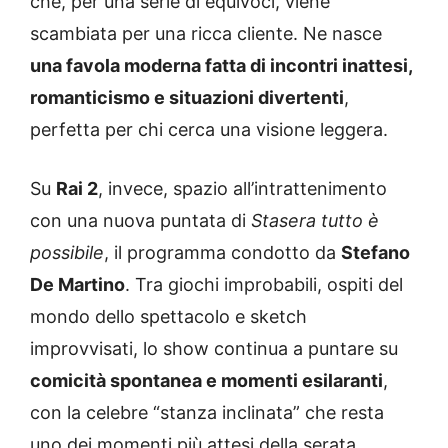
che, per una serie di equivoci, viene
scambiata per una ricca cliente. Ne nasce
una favola moderna fatta di incontri inattesi,
romanticismo e situazioni divertenti
,
perfetta per chi cerca una visione leggera.
Su
Rai 2
, invece, spazio all’intrattenimento
con una nuova puntata di
Stasera tutto è
possibile
, il programma condotto da
Stefano
De Martino
. Tra giochi improbabili, ospiti del
mondo dello spettacolo e sketch
improvvisati, lo show continua a puntare su
comicità spontanea e momenti esilaranti
,
con la celebre “stanza inclinata” che resta
uno dei momenti più attesi della serata.