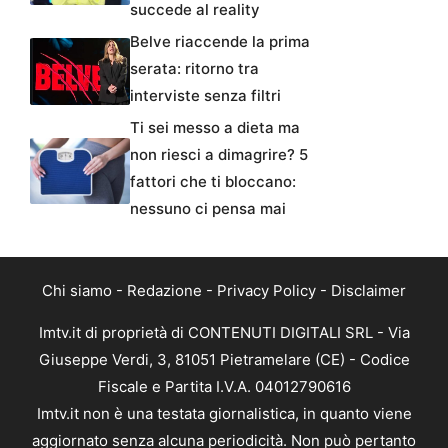
succede al reality
Belve riaccende la prima
serata: ritorno tra
interviste senza filtri
Ti sei messo a dieta ma
non riesci a dimagrire? 5
fattori che ti bloccano:
nessuno ci pensa mai
Chi siamo
-
Redazione
-
Privacy Policy
-
Disclaimer
Imtv.it di proprietà di CONTENUTI DIGITALI SRL - Via
Giuseppe Verdi, 3, 81051 Pietramelare (CE) - Codice
Fiscale e Partita I.V.A. 04012790616
Imtv.it non è una testata giornalistica, in quanto viene
aggiornato senza alcuna periodicità. Non può pertanto