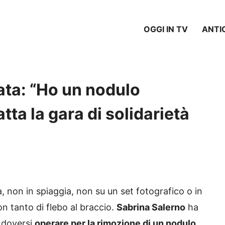
OGGI IN TV
ANTI
ata: “Ho un nodulo
tta la gara di solidarietà
a, non in spiaggia, non su un set fotografico o in
on tanto di flebo al braccio.
Sabrina Salerno
ha
i doversi
operare per la rimozione di un nodulo