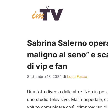
Vai
al
contenuto
Sabrina Salerno oper
maligno al seno” e sca
di vip e fan
Settembre 18, 2024
di
Luca Fusco
Una foto diversa dalle altre. Non in pos
uno studio televisivo. Ma in ospedale, c
voluto comunicare così, d’improvviso d