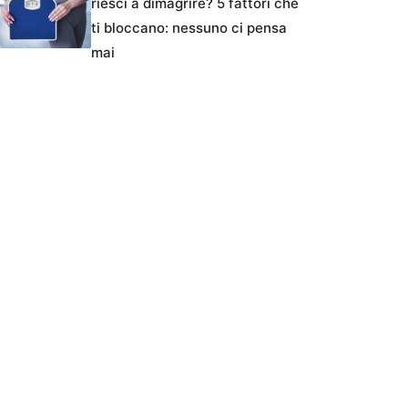
riesci a dimagrire? 5 fattori che
ti bloccano: nessuno ci pensa
mai