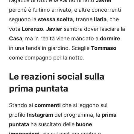
ragazze di
Non è la Rai
nominano
Javier
perché è l’ultimo arrivato, e altre concorrenti
seguono la
stessa scelta
, tranne
Ilaria
, che
vota
Lorenzo
.
Javier
sembra dover lasciare la
Casa
, ma in realtà viene mandato a
dormire
in una tenda in giardino. Sceglie
Tommaso
come compagno per la notte.
Le reazioni social sulla
prima puntata
Stando ai
commenti
che si leggono sul
profilo
Instagram
del programma, la
prima
puntata
ha suscitato delle
buone
impressioni
, sia sul cast ma anche e