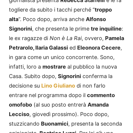
giornalista presenta
Rebecca Staffelli
e le fa
togliere da subito i tacchi perché “
troppo
alta
“. Poco dopo, arriva anche
Alfonso
Signorini
, che presenta le prime
tre inquiline
:
le ex ragazze di
Non è La Rai
, ovvero,
Pamela
Petrarolo, Ilaria Galassi
ed
Eleonora Cecere
,
in gara come un unico concorrente. Sono,
infatti, loro a
mostrare
al pubblico la nuova
Casa. Subito dopo,
Signorini
conferma la
decisione su
Lino Giuliano
di non farlo
entrare nel programma dopo il
commento
omofobo
(al suo posto entrerà
Amanda
Lecciso
, giovedì prossimo). Poco dopo,
stuzzicando
Buonamici
, presenta la seconda