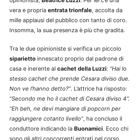
opinionista,
Beatrice Luzzi
. Per lei c’è una
vera e propria
entrata trionfale
, accolta da
mille applausi del pubblico con tanto di coro.
Insomma, la sua presenza è più che gradita.
Tra le due opinioniste si verifica un piccolo
siparietto
innescato proprio dal padrone di
casa e inerente al
cachet
della Luzzi
:
“Hai lo
stesso cachet che prende Cesara diviso due.
Non ve l’hanno detto?”
. L’attrice ha risposto:
“Secondo me ho il cachet di Cesara diviso 4”.
“Eh beh, ne devi mangiare di popcorn per
raggiungere cotanto livello”
, ha concluso il
conduttore indicando la
Buonamici
. Ecco chi
sono gli altri concorrenti entrati nel corso