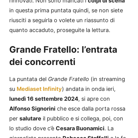
rinnovati. Non sono mancati i
colpi di scena
in questa prima puntata quindi, se non siete
riusciti a seguirla o volete un riassunto di
quanto accaduto, proseguite la lettura.
Grande Fratello: l’entrata
dei concorrenti
La puntata del
Grande Fratello
(in streaming
su
Mediaset Infinity
) andata in onda ieri,
lunedì 16 settembre 2024
, si apre con
Alfonso Signorini
che esce dalla porta rossa
per
salutare
il pubblico e si collega, poi, con
lo studio dove c’è
Cesara Buonamici
. La