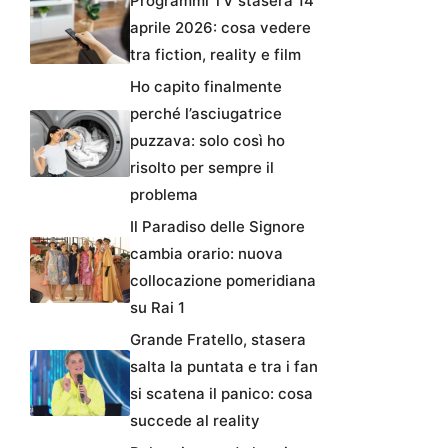
Programmi TV stasera 14
aprile 2026: cosa vedere
tra fiction, reality e film
Ho capito finalmente
perché l’asciugatrice
puzzava: solo così ho
risolto per sempre il
problema
Il Paradiso delle Signore
cambia orario: nuova
collocazione pomeridiana
su Rai 1
Grande Fratello, stasera
salta la puntata e tra i fan
si scatena il panico: cosa
succede al reality