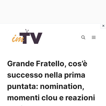
Vai
al
MEN
contenuto
Grande Fratello, cos’è
successo nella prima
puntata: nomination,
momenti clou e reazioni