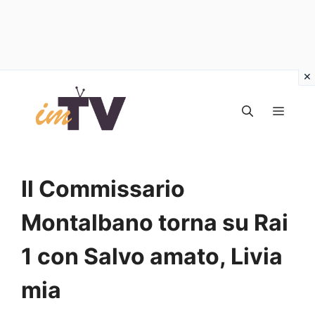
Vai
al
MEN
contenuto
Il Commissario
Montalbano torna su Rai
1 con Salvo amato, Livia
mia