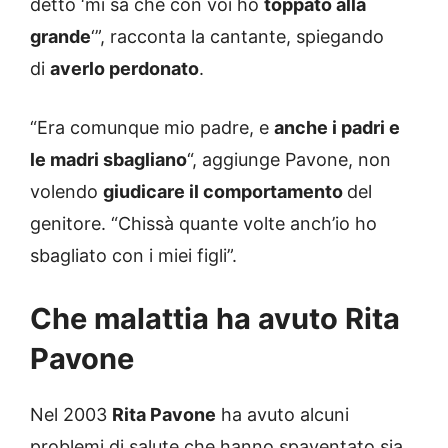
detto ‘mi sa che con voi ho
toppato alla
grande
‘”, racconta la cantante, spiegando
di
averlo perdonato
.
“Era comunque mio padre, e
anche i padri e
le madri sbagliano
“, aggiunge Pavone, non
volendo
giudicare il comportamento
del
genitore. “Chissà quante volte anch’io ho
sbagliato con i miei figli”.
Che malattia ha avuto Rita
Pavone
Nel 2003
Rita Pavone
ha avuto alcuni
problemi di salute che hanno spaventato sia