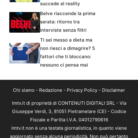
succede al reality
Belve riaccende la prima
serata: ritorno tra
interviste senza filtri
Ti sei messo a dieta ma
non riesci a dimagrire? 5
fattori che ti bloccano:
nessuno ci pensa mai
Chi siamo
-
Redazione
-
Privacy Policy
-
Disclaimer
Imtv.it di proprietà di CONTENUTI DIGITALI SRL - Via
Giuseppe Verdi, 3, 81051 Pietramelare (CE) - Codice
Fiscale e Partita I.V.A. 04012790616
Imtv.it non è una testata giornalistica, in quanto viene
aggiornato senza alcuna periodicità. Non può pertanto