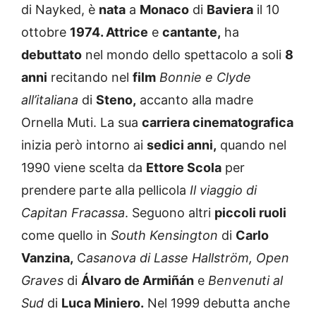
di Nayked, è
nata
a
Monaco
di
Baviera
il 10
ottobre
1974. Attrice
e
cantante,
ha
debuttato
nel mondo dello spettacolo a soli
8
anni
recitando nel
film
Bonnie e Clyde
all’italiana
di
Steno,
accanto alla madre
Ornella Muti. La sua
carriera cinematografica
inizia però intorno ai
sedici anni,
quando nel
1990 viene scelta da
Ettore Scola
per
prendere parte alla pellicola
Il viaggio di
Capitan Fracassa
. Seguono altri
piccoli ruoli
come quello in
South Kensington
di
Carlo
Vanzina,
C
asanova di Lasse Hallström, Open
Graves
di
Álvaro de Armiñán
e
Benvenuti al
Sud
di
Luca Miniero.
Nel 1999 debutta anche