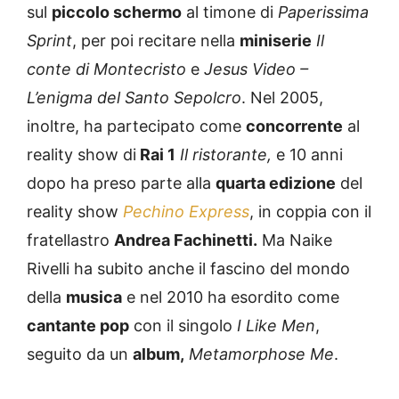
sul
piccolo schermo
al timone di
Paperissima
Sprint
, per poi recitare nella
miniserie
Il
conte di Montecristo
e
Jesus Video –
L’enigma del Santo Sepolcro
. Nel 2005,
inoltre, ha partecipato come
concorrente
al
reality show di
Rai 1
Il ristorante,
e 10 anni
dopo ha preso parte alla
quarta edizione
del
reality show
Pechino Express
, in coppia con il
fratellastro
Andrea Fachinetti.
Ma Naike
Rivelli ha subito anche il fascino del mondo
della
musica
e nel 2010 ha esordito come
cantante pop
con il singolo
I Like Men
,
seguito da un
album,
Metamorphose Me
.