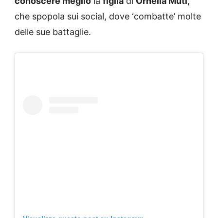
conoscere meglio
la
figlia
di
Ornella Muti,
che spopola sui social, dove ‘combatte’ molte
delle sue battaglie.