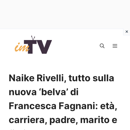
Vai
al
MEN
contenuto
Naike Rivelli, tutto sulla
nuova ‘belva’ di
Francesca Fagnani: età,
carriera, padre, marito e