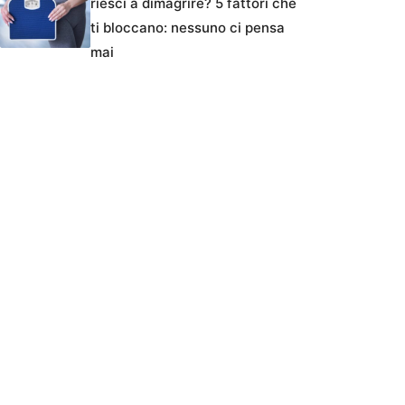
riesci a dimagrire? 5 fattori che
ti bloccano: nessuno ci pensa
mai