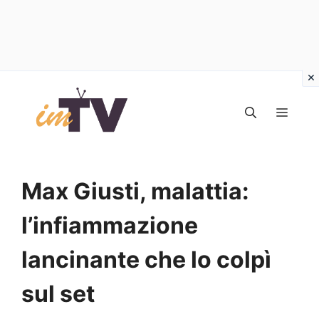
Vai
al
MEN
contenuto
Max Giusti, malattia:
l’infiammazione
lancinante che lo colpì
sul set