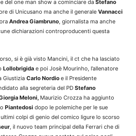
one del one man show a cominciare da
Stefano
tore di Unicusano ma anche il generale
Vannacci
cora
Andrea Giambruno
, giornalista ma anche
cune dichiarazioni controproducenti questa
so, si è già visto Mancini, il ct che ha lasciato
ro
Lollobrigida
e poi Josè Mourinho, l’allenatore
a Giustizia
Carlo Nordio
e il Presidente
andidato alla segreteria del PD
Stefano
Giorgia Meloni,
Maurizio Crozza ha aggiunto
ro
Piantedosi
dopo le polemiche per le sue
 ultimi colpi di genio del comico ligure lo scorso
seur
, il nuovo team principal della Ferrari che di