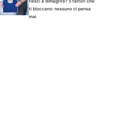
riesci a dimagrire? 5 fattori che
ti bloccano: nessuno ci pensa
mai