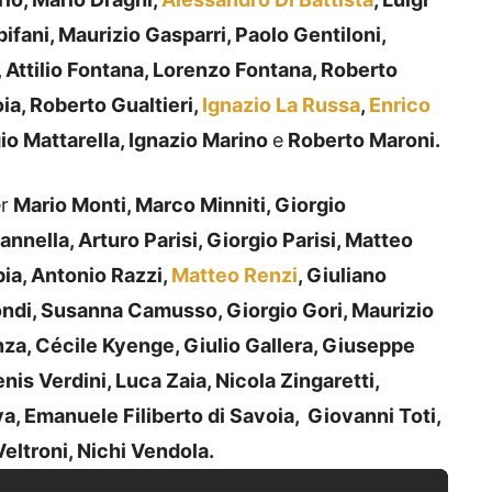
ifani, Maurizio Gasparri, Paolo Gentiloni,
Attilio Fontana, Lorenzo Fontana, Roberto
ia, Roberto Gualtieri,
Ignazio La Russa
,
Enrico
gio Mattarella, Ignazio Marino
e
Roberto Maroni.
r
Mario Monti, Marco Minniti, Giorgio
nnella, Arturo Parisi, Giorgio Parisi, Matteo
pia, Antonio Razzi,
Matteo Renzi
, Giuliano
ondi, Susanna Camusso, Giorgio Gori, Maurizio
nza, Cécile Kyenge, Giulio Gallera, Giuseppe
Denis Verdini, Luca Zaia, Nicola Zingaretti,
a, Emanuele Filiberto di Savoia, Giovanni Toti,
Veltroni, Nichi Vendola.