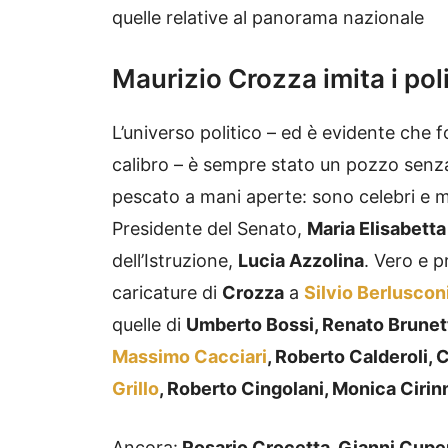
quelle relative al panorama nazionale
Maurizio Crozza imita i polit
L’universo politico – ed è evidente che 
calibro – è sempre stato un pozzo sen
pescato a mani aperte: sono celebri e me
Presidente del Senato,
Maria Elisabetta
dell’Istruzione,
Lucia Azzolina
. Vero e p
caricature di
Crozza
a
Silvio Berluscon
quelle di
Umberto Bossi, Renato Brunett
Massimo Cacciari
, Roberto Calderoli,
Grillo
, Roberto Cingolani, Monica Ciri
Ancora:
Rosario Crocetta, Gianni Cuper