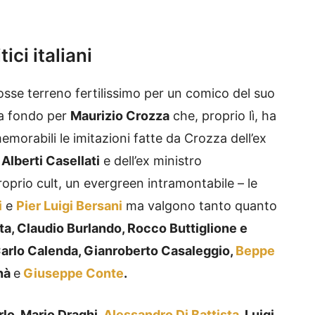
ici italiani
fosse terreno fertilissimo per un comico del suo
za fondo per
Maurizio Crozza
che, proprio lì, ha
morabili le imitazioni fatte da Crozza dell’ex
 Alberti Casellati
e dell’ex ministro
roprio cult, un evergreen intramontabile – le
i
e
Pier Luigi Bersani
ma valgono tanto quanto
a, Claudio Burlando, Rocco Buttiglione e
 Carlo Calenda, Gianroberto Casaleggio,
Beppe
nnà
e
Giuseppe Conte
.
lo, Mario Draghi,
Alessandro Di Battista
, Luigi