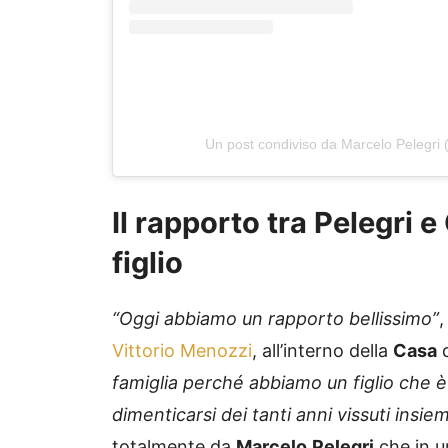
Un post condiviso da Marcelo Pelegri
Il rapporto tra Pelegri e
figlio
“Oggi abbiamo un rapporto bellissimo”
,
Vittorio Menozzi
, all’interno della
Casa
famiglia perché abbiamo un figlio che è
dimenticarsi dei tanti anni vissuti insi
totalmente da
Marcelo
Pelegri
che in 