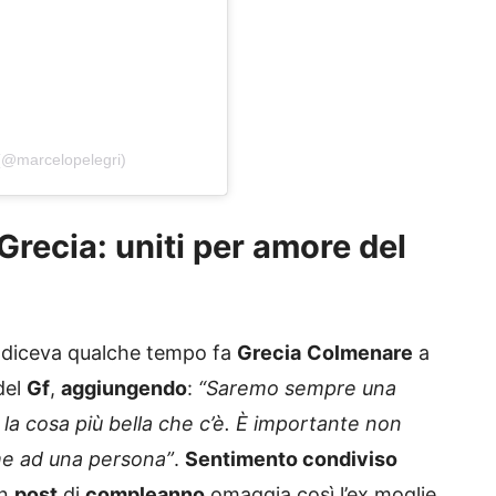
 (@marcelopelegri)
 Grecia: uniti per amore del
 diceva qualche tempo fa
Grecia
Colmenare
a
del
Gf
,
aggiungendo
:
“Saremo sempre una
 la cosa più bella che c’è. È importante non
eme ad una persona”
.
Sentimento condiviso
un
post
di
compleanno
omaggia così l’ex moglie