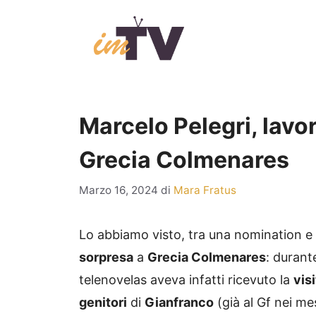
Vai
al
contenuto
Marcelo Pelegri, lavoro
Grecia Colmenares
Marzo 16, 2024
di
Mara Fratus
Lo abbiamo visto, tra una nomination e l
sorpresa
a
Grecia Colmenares
: duran
telenovelas aveva infatti ricevuto la
visi
genitori
di
Gianfranco
(già al Gf nei me