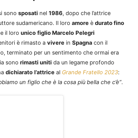
i sono
sposati
nel
1986
, dopo che l’attrice
ttore sudamericano. Il loro
amore
è
durato fino
 il loro
unico
figlio Marcelo
Pelegri
nitori è rimasto a
vivere
in
Spagna
con il
io, terminato per un sentimento che ormai era
cia sono
rimasti uniti
da un legame profondo
 ha
dichiarato
l’attrice
al
Grande Fratello 2023
:
amo un figlio che è la cosa più bella che c’è”
.