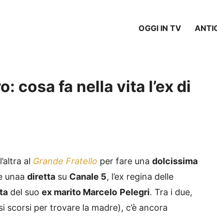
OGGI IN TV
ANTI
: cosa fa nella vita l’ex di
’altra al
Grande Fratello
per fare una
dolcissima
te unaa
diretta
su
Canale 5
, l’ex regina delle
ta
del suo
ex marito Marcelo
Pelegri
. Tra i due,
si scorsi per trovare la madre), c’è ancora