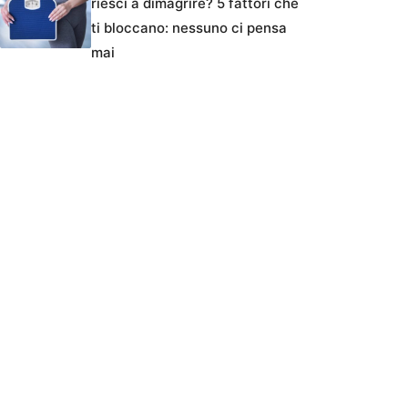
riesci a dimagrire? 5 fattori che
ti bloccano: nessuno ci pensa
mai