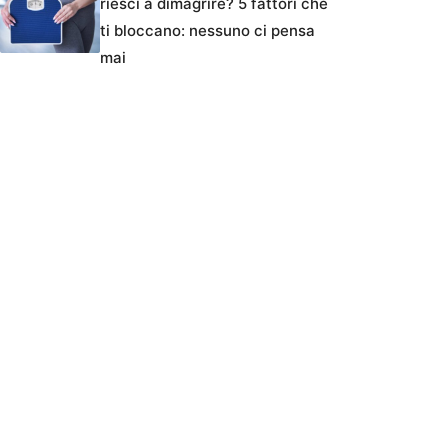
riesci a dimagrire? 5 fattori che
ti bloccano: nessuno ci pensa
mai