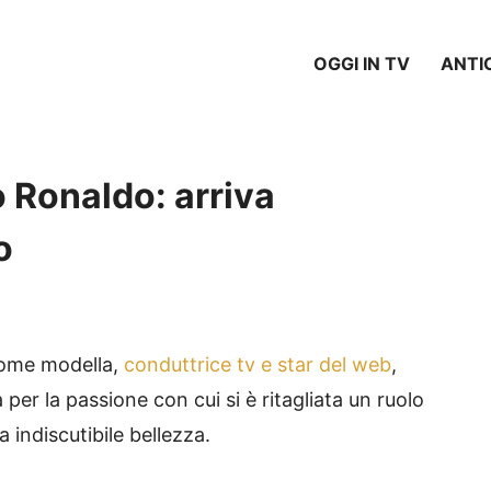
OGGI IN TV
ANTI
o Ronaldo: arriva
o
come modella,
conduttrice tv e star del web
,
per la passione con cui si è ritagliata un ruolo
 indiscutibile bellezza.