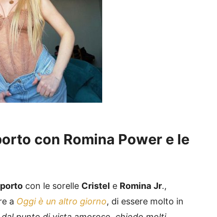
pporto con Romina Power e le
pporto
con le sorelle
Cristel
e
Romina
Jr
.,
re a
Oggi è un altro giorno
, di essere molto in
 dal punto di vista amoroso, chiedo molti