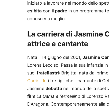
iniziato a lavorare nel mondo dello spe
esibita
con il
padre
in un programma tele
conoscerla meglio.
La carriera di Jasmine C
attrice e cantante
Nata il 14 giugno del 2001,
Jasmine Carr
Lorena Lecciso. Passa la sua infanzia in 
suoi
fratellastri
: Brigitta, nata dal prim
Carrisi Jr
. i tre figli che il cantante d
Jasmine
debutta
nel mondo dello spett
film
La Dama e l’ermellino
di Lorenzo Ra
D’Aragona. Contemporaneamente alla carr