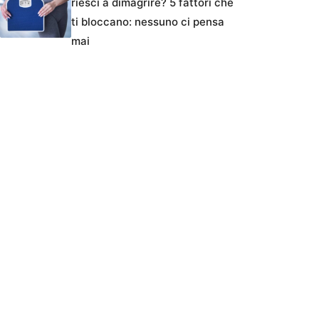
riesci a dimagrire? 5 fattori che
ti bloccano: nessuno ci pensa
mai