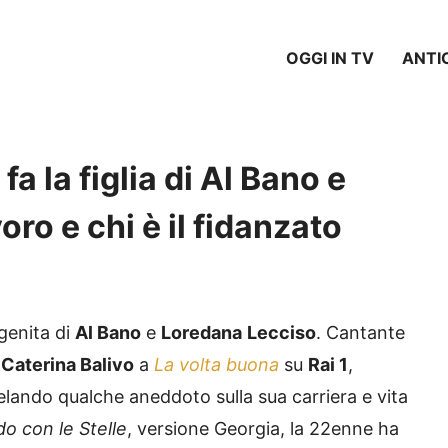
OGGI IN TV
ANTI
a la figlia di Al Bano e
ro e chi è il fidanzato
genita di
Al Bano
e
Loredana
Lecciso
. Cantante
i
Caterina Balivo
a
La volta buona
su
Rai 1
,
elando qualche aneddoto sulla sua carriera e vita
do con le Stelle
, versione Georgia, la 22enne ha