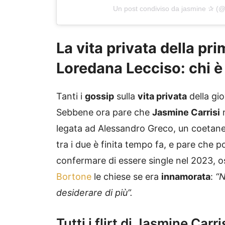
Un post condiviso da jasmine ✰ (@
La vita privata della pr
Loredana Lecciso: chi è 
Tanti i
gossip
sulla
vita privata
della gio
Sebbene ora pare che
Jasmine Carrisi
legata ad Alessandro Greco, un coetaneo
tra i due è finita tempo fa, e pare che po
confermare di essere single nel 2023, o
Bortone
le chiese se era
innamorata
:
“N
desiderare di più”.
Tutti i flirt di Jasmine Carri