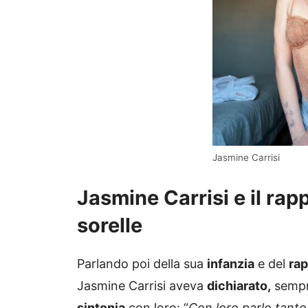
Jasmine Carrisi
Jasmine Carrisi e il ra
sorelle
Parlando poi della sua
infanzia
e del
ra
Jasmine Carrisi aveva
dichiarato,
semp
sintonia
con loro: “
Con loro parlo tanto