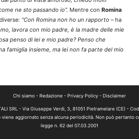
come ne sto passando io”.
Mentre con
Romina
diverse:
“Con Romina non ho un rapporto
– ha
iamo, lavora con mio padre, è la madre delle mie
Cosa penso di lei e mio padre? Penso che
na famiglia insieme, ma lei non fa parte del mio
Chi siamo
-
Redazione
-
Privacy Policy
-
Disclaimer
ALI SRL - Via Giuseppe Verdi, 3, 81051 Pietramelare (CE) - Cod
nto viene aggiornato senza alcuna periodicità. Non può pertanto co
legge n. 62 del 07.03.2001