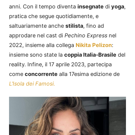
anni. Con il tempo diventa
insegnate
di
yoga
,
pratica che segue quotidiamente, e
saltuariamente anche
stilista
, fino ad
approdare nel cast di
Pechino Express
nel
2022, insieme alla collega
Nikita
Pelizon
:
insieme sono state la
coppia Italia-Brasile
del
reality. Infine, il 17 aprile 2023, partecipa
come
concorrente
alla 17esima edizione de
L’Isola dei Famosi.