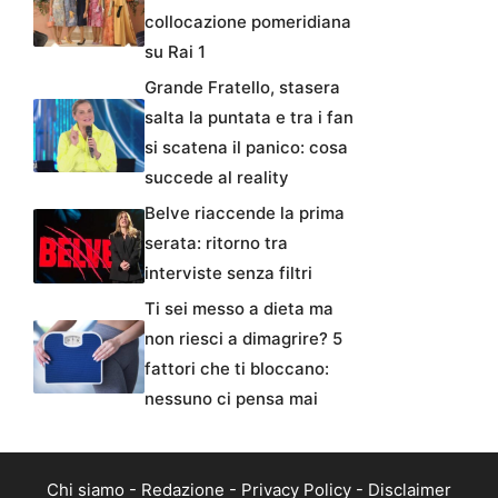
collocazione pomeridiana
su Rai 1
Grande Fratello, stasera
salta la puntata e tra i fan
si scatena il panico: cosa
succede al reality
Belve riaccende la prima
serata: ritorno tra
interviste senza filtri
Ti sei messo a dieta ma
non riesci a dimagrire? 5
fattori che ti bloccano:
nessuno ci pensa mai
Chi siamo
-
Redazione
-
Privacy Policy
-
Disclaimer