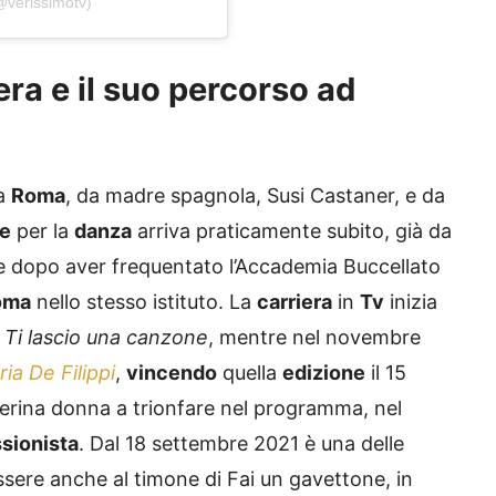
@verissimotv)
iera e il suo percorso ad
 a
Roma
, da madre spagnola, Susi Castaner, e da
ne
per la
danza
arriva praticamente subito, già da
, e dopo aver frequentato l’Accademia Buccellato
oma
nello stesso istituto. La
carriera
in
Tv
inizia
a
Ti lascio una canzone
, mentre nel novembre
ia De Filippi
,
vincendo
quella
edizione
il 15
lerina donna a trionfare nel programma, nel
sionista
. Dal 18 settembre 2021 è una delle
essere anche al timone di Fai un gavettone, in