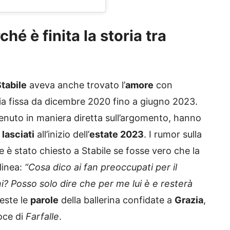
hé è finita la storia tra
Stabile
aveva anche trovato l’
amore
con
pia fissa da dicembre 2020 fino a giugno 2023.
enuto in maniera diretta sull’argomento, hanno
i
lasciati
all’inizio dell’
estate 2023
. I rumor sulla
te è stato chiesto a Stabile se fosse vero che la
linea:
“Cosa dico ai fan preoccupati per il
i? Posso solo dire che per me lui è e resterà
ueste le
parole
della ballerina confidate a
Grazia
,
oce di
Farfalle
.