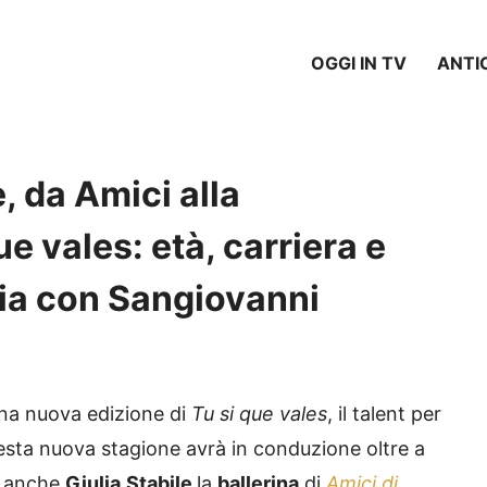
OGGI IN TV
ANTI
e, da Amici alla
e vales: età, carriera e
ria con Sangiovanni
na nuova edizione di
Tu si que vales
, il talent per
sta nuova stagione avrà in conduzione oltre a
anche
Giulia
Stabile
la
ballerina
di
Amici di