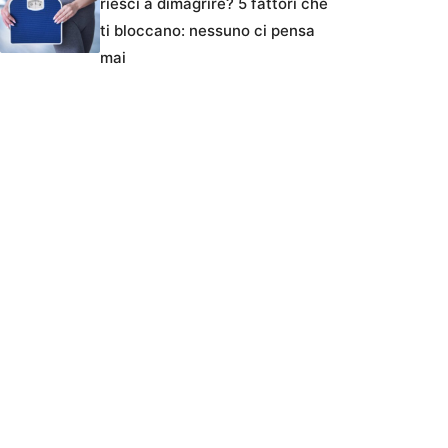
riesci a dimagrire? 5 fattori che
ti bloccano: nessuno ci pensa
mai