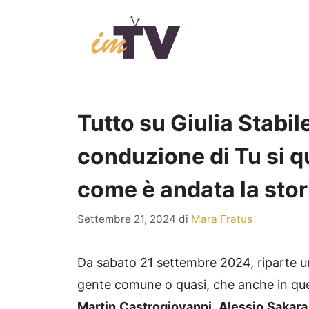
Vai
al
contenuto
Tutto su Giulia Stabil
conduzione di Tu si qu
come è andata la sto
Settembre 21, 2024
di
Mara Fratus
Da sabato 21 settembre 2024, riparte u
gente comune o quasi, che anche in que
Martin
Castrogiovanni
,
Alessio
Sakara