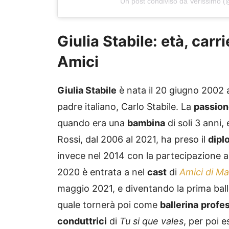
Un post condiviso da Verissimo (
Giulia Stabile: età, carr
Amici
Giulia Stabile
è nata il 20 giugno 2002
padre italiano, Carlo Stabile. La
passio
quando era una
bambina
di soli 3 anni
Rossi, dal 2006 al 2021, ha preso il
dipl
invece nel 2014 con la partecipazione 
2020 è entrata a nel
cast
di
Amici di Mar
maggio 2021, e diventando la prima bal
quale tornerà poi come
ballerina
profes
conduttrici
di
Tu si que vales
, per poi 