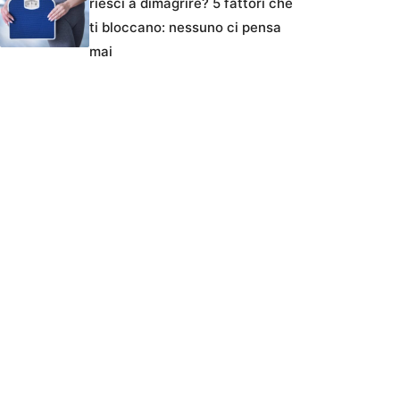
riesci a dimagrire? 5 fattori che
ti bloccano: nessuno ci pensa
mai