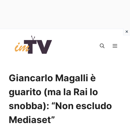
Vai
al
MEN
contenuto
Giancarlo Magalli è
guarito (ma la Rai lo
snobba): “Non escludo
Mediaset”