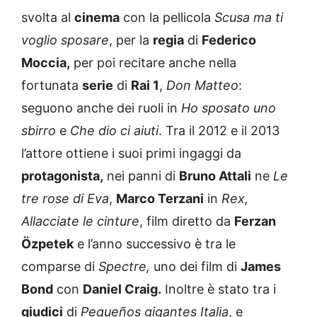
svolta al
cinema
con la pellicola
Scusa ma ti
voglio sposare
, per la
regia
di
Federico
Moccia,
per poi recitare anche nella
fortunata
serie
di
Rai 1
,
Don Matteo
:
seguono anche dei ruoli in
Ho sposato uno
sbirro
e
Che dio ci aiuti
. Tra il 2012 e il 2013
l’attore ottiene i suoi primi ingaggi da
protagonista,
nei panni di
Bruno Attali
ne
Le
tre rose di Eva
,
Marco Terzani
in
Rex,
Allacciate le cinture
, film diretto da
Ferzan
Özpetek
e l’anno successivo è tra le
comparse di
Spectre,
uno dei film di
James
Bond
con
Daniel Craig.
Inoltre è stato tra i
giudici
di
Pequeños gigantes Italia
, e