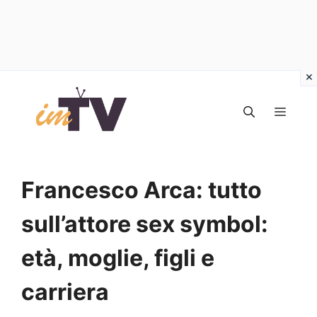
Vai
al
MEN
contenuto
Francesco Arca: tutto
sull’attore sex symbol:
età, moglie, figli e
carriera