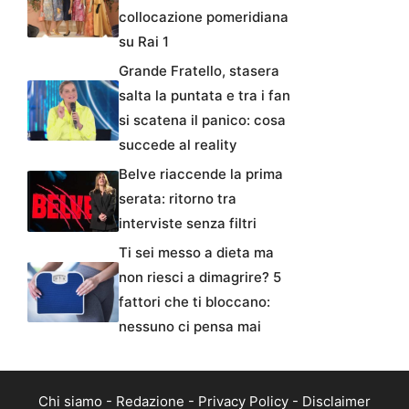
collocazione pomeridiana
su Rai 1
Grande Fratello, stasera
salta la puntata e tra i fan
si scatena il panico: cosa
succede al reality
Belve riaccende la prima
serata: ritorno tra
interviste senza filtri
Ti sei messo a dieta ma
non riesci a dimagrire? 5
fattori che ti bloccano:
nessuno ci pensa mai
Chi siamo
-
Redazione
-
Privacy Policy
-
Disclaimer