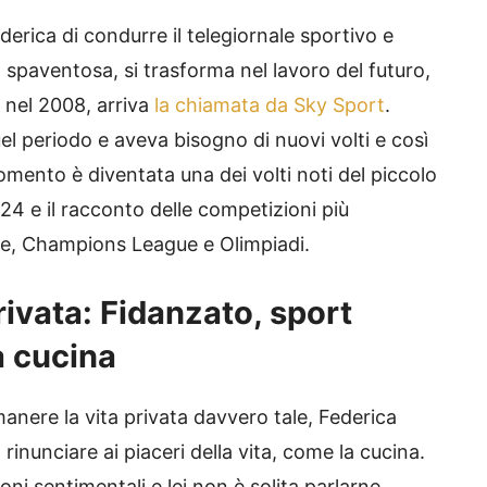
erica di condurre il telegiornale sportivo e
à spaventosa, si trasforma nel lavoro del futuro,
, nel 2008, arriva
la chiamata da Sky Sport
.
uel periodo e aveva bisogno di nuovi volti e così
momento è diventata una dei volti noti del piccolo
24 e il racconto delle competizioni più
ue, Champions League e Olimpiadi.
privata: Fidanzato, sport
a cucina
anere la vita privat
a davvero tale, Federica
inunciare ai piaceri della vita, come la cucina.
ni sentimentali e lei non è solita parlarne