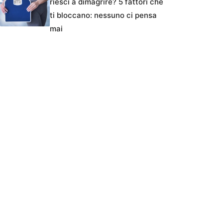
riesci a dimagrire? 5 fattori che
ti bloccano: nessuno ci pensa
mai