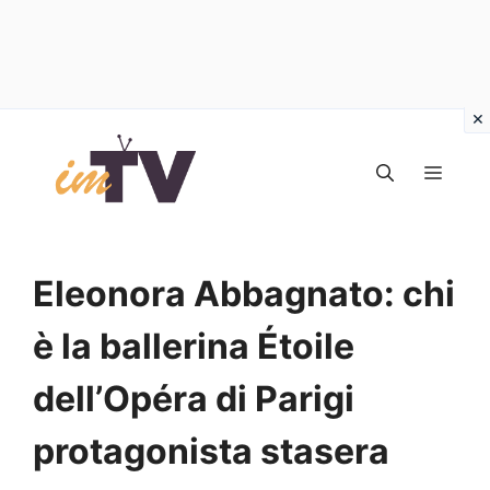
Vai
al
MEN
contenuto
Eleonora Abbagnato: chi
è la ballerina Étoile
dell’Opéra di Parigi
protagonista stasera