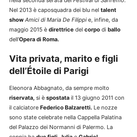
nella seconda serata del
Festival di Sanremo
.
Nel 2013 è caposquadra dei blu nel
talent
show
Amici di Maria De Filippi
e, infine, da
maggio 2015 è
direttrice
del
corpo
di
ballo
dell’
Opera di Roma.
Vita privata, marito e figli
dell’Étoile di Parigi
Eleonora Abbagnato, da sempre molto
riservata,
si è
spostata
il 13 giugno 2011 con
il calciatore
Federico Balzaretti.
Le nozze
sono state celebrate nella Cappella Palatina
del Palazzo dei Normanni di Palermo. La
coppia ha
due figli, Julia
e
Gabriel.