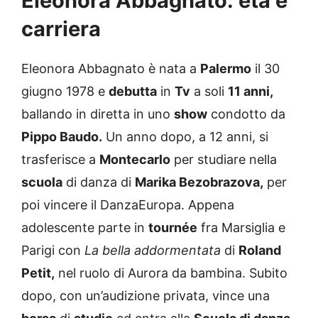
Eleonora Abbagnato: età e
carriera
Eleonora Abbagnato è nata a
Palermo
il 30
giugno 1978 e
debutta
in
Tv
a soli
11 anni,
ballando in diretta in uno
show
condotto da
Pippo Baudo.
Un anno dopo, a 12 anni, si
trasferisce a
Montecarlo
per studiare nella
scuola
di danza di
Marika Bezobrazova,
per
poi vincere il DanzaEuropa. Appena
adolescente parte in
tournée
fra Marsiglia e
Parigi con
La bella addormentata
di
Roland
Petit,
nel ruolo di Aurora da bambina. Subito
dopo, con un’audizione privata, vince una