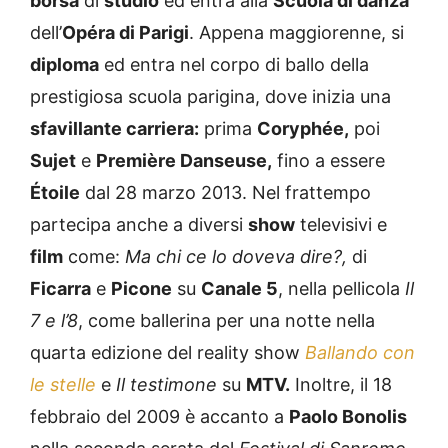
borsa
di
studio
ed entra alla
Scuola di danza
dell’
Opéra di Parigi
. Appena maggiorenne, si
diploma
ed entra nel corpo di ballo della
prestigiosa scuola parigina, dove inizia una
sfavillante carriera:
prima
Coryphée,
poi
Sujet
e
Première Danseuse,
fino a essere
Étoile
dal 28 marzo 2013. Nel frattempo
partecipa anche a diversi
show
televisivi e
film
come:
Ma chi ce lo doveva dire?,
di
Ficarra
e
Picone
su
Canale 5
, nella pellicola
Il
7 e l’8
, come ballerina per una notte nella
quarta edizione del reality show
Ballando con
le stelle
e
Il testimone
su
MTV.
Inoltre, il 18
febbraio del 2009 è accanto a
Paolo Bonolis