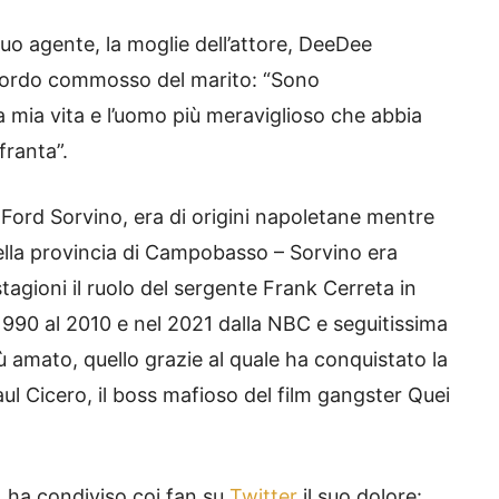
uo agente, la moglie dell’attore, DeeDee
icordo commosso del marito: “Sono
mia vita e l’uomo più meraviglioso che abbia
franta”.
e, Ford Sorvino, era di origini napoletane mentre
della provincia di Campobasso – Sorvino era
tagioni il ruolo del sergente Frank Cerreta in
1990 al 2010 e nel 2021 dalla NBC e seguitissima
iù amato, quello grazie al quale ha conquistato la
aul Cicero, il boss mafioso del film gangster Quei
e, ha condiviso coi fan su
Twitter
il suo dolore: