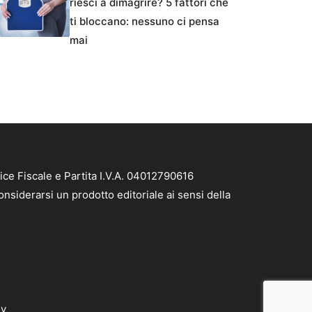
riesci a dimagrire? 5 fattori che
ti bloccano: nessuno ci pensa
mai
ice Fiscale e Partita I.V.A. 04012790616
nsiderarsi un prodotto editoriale ai sensi della
dv