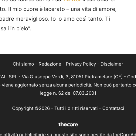
o. Il mio cuore è lacerato – una vita di amore,
 padre meraviglioso. Io lo amo così tanto. Ti
li in cielo”.
Chi siamo
-
Redazione
-
Privacy Policy
-
Disclaimer
ALI SRL - Via Giuseppe Verdi, 3, 81051 Pietramelare (CE) - Cod
nto viene aggiornato senza alcuna periodicità. Non può pertanto co
legge n. 62 del 07.03.2001
Copyright ©2026 - Tutti i diritti riservati -
Contattaci
e attività pubblicitarie su questo sito sono gestite da theCoreA