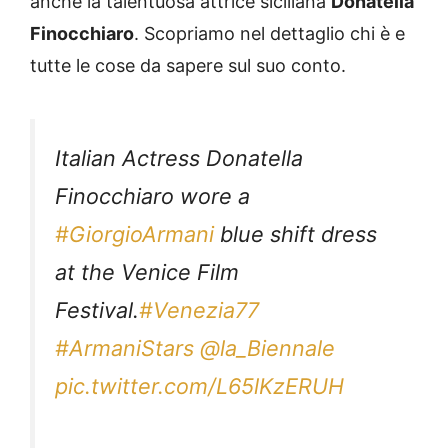
anche la talentuosa attrice siciliana
Donatella
Finocchiaro
. Scopriamo nel dettaglio chi è e
tutte le cose da sapere sul suo conto.
Italian Actress Donatella
Finocchiaro wore a
#GiorgioArmani
blue shift dress
at the Venice Film
Festival.
#Venezia77
#ArmaniStars
@la_Biennale
pic.twitter.com/L65lKzERUH
— Armani (@armani)
September