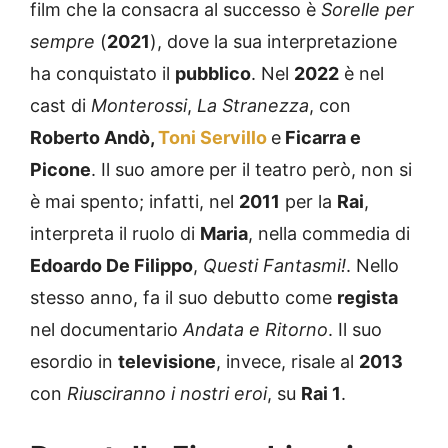
sempre
(
2021
), dove la sua interpretazione
ha conquistato il
pubblico
. Nel
2022
è nel
cast di
Monterossi
,
La Stranezza
, con
Roberto Andò,
Toni Servillo
e
Ficarra e
Picone
. Il suo amore per il teatro però, non si
è mai spento; infatti, nel
2011
per la
Rai
,
interpreta il ruolo di
Maria
, nella commedia di
Edoardo De Filippo
,
Questi Fantasmi!
. Nello
stesso anno, fa il suo debutto come
regista
nel documentario
Andata e Ritorno
. Il suo
esordio in
televisione
, invece, risale al
2013
con
Riusciranno i nostri eroi
, su
Rai 1
.
Donatella Finocchiaro in