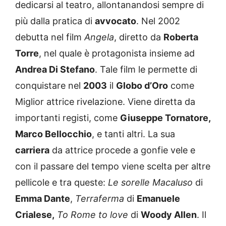
più dalla pratica di
avvocato
. Nel 2002
debutta nel film
Angela
, diretto da
Roberta
Torre
, nel quale è protagonista insieme ad
Andrea Di Stefano
. Tale film le permette di
conquistare nel
2003
il
Globo d’Oro
come
Miglior attrice rivelazione. Viene diretta da
importanti registi, come
Giuseppe Tornatore,
Marco Bellocchio
, e tanti altri. La sua
carriera
da attrice procede a gonfie vele e
con il passare del tempo viene scelta per altre
pellicole e tra queste:
Le sorelle Macaluso
di
Emma Dante
,
Terraferma
di
Emanuele
Crialese,
To Rome to love
di
Woody Allen
. Il
film che la consacra al successo è
Sorelle per