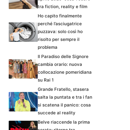
tra fiction, reality e film
Ho capito finalmente
perché l’asciugatrice
puzzava: solo così ho
risolto per sempre il
problema
Il Paradiso delle Signore
cambia orario: nuova
collocazione pomeridiana
su Rai 1
Grande Fratello, stasera
salta la puntata e tra i fan
si scatena il panico: cosa
succede al reality
Belve riaccende la prima
serata: ritorno tra