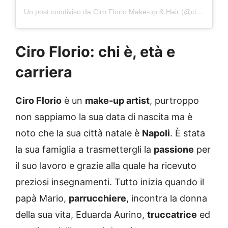
Un post condiviso da Ciro Florio Make-up & Hair (@ciroflorio.makeuphair)
Ciro Florio: chi è, età e
carriera
Ciro Florio
è un
make-up artist
, purtroppo
non sappiamo la sua data di nascita ma è
noto che la sua città natale è
Napoli
. È stata
la sua famiglia a trasmettergli la
passione
per
il suo lavoro e grazie alla quale ha ricevuto
preziosi insegnamenti. Tutto inizia quando il
papà Mario,
parrucchiere
, incontra la donna
della sua vita, Eduarda Aurino,
truccatrice
ed