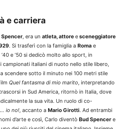
à e carriera
 Spencer
, era un
atleta, attore
e
sceneggiatore
1929
. Si trasferì con la famiglia a
Roma
e
i ‘40 e ‘50 si dedicò molto allo sport, in
i campionati italiani di nuoto nello stile libero,
 a scendere sotto il minuto nei 100 metri stile
film
Quel fantasma di mio marito
, interpretando
rascorsi in Sud America, ritornò in Italia, dove
icalmente la sua vita. Un ruolo di co-
… io no!
, accanto a
Mario Girotti
. Ad entrambi
nomi d’arte e così, Carlo diventò
Bud Spencer
e
 uno dei più riusciti del cinema italiano. Insieme