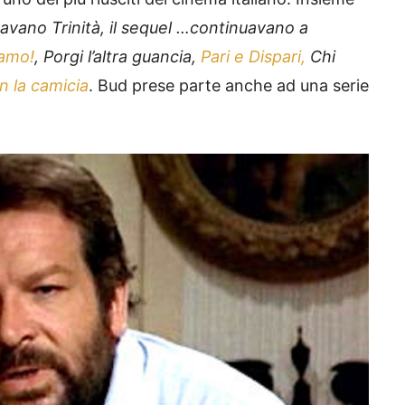
avano Trinità, il sequel …continuavano a
iamo!
, Porgi l’altra guancia,
Pari e Dispari,
Chi
n la camicia
. Bud prese parte anche ad una serie