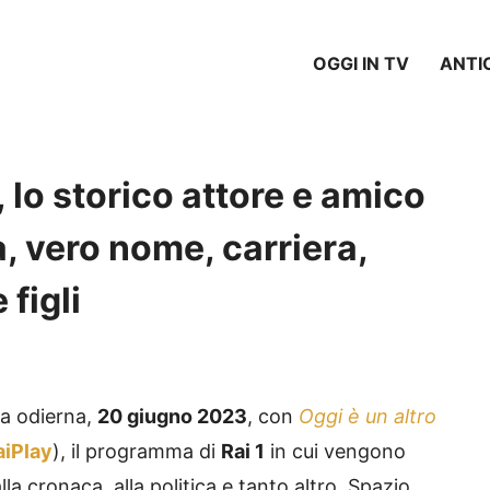
OGGI IN TV
ANTI
 lo storico attore e amico
a, vero nome, carriera,
figli
ta odierna,
20 giugno 2023
, con
Oggi è un altro
aiPlay
), il programma di
Rai 1
in cui vengono
alla cronaca, alla politica e tanto altro. Spazio