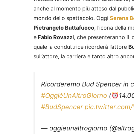
anche al momento più atteso dal pubbli
mondo dello spettacolo. Oggi
Serena B
Pietrangelo Buttafuoco
, l’icona della 
e
Fabio Rovazzi
, che presenteranno il l
quale la conduttrice ricorderà l’attore
B
sull’attore, la carriera e tanto altro anco
Ricorderemo Bud Spencer in co
#OggièUnAltroGiorno
(
14.0
#BudSpencer
pic.twitter.co
— oggieunaltrogiorno (@altrog