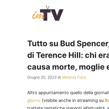
Vai
al
contenuto
Tutto su Bud Spencer,
di Terence Hill: chi er
causa morte, moglie e 
Giugno 20, 2023
di
Melania Fiata
Altro appuntamento quello della giorna
giorno
(visibile anche in streaming su
R
trattate tematiche inerenti all’attualità, 