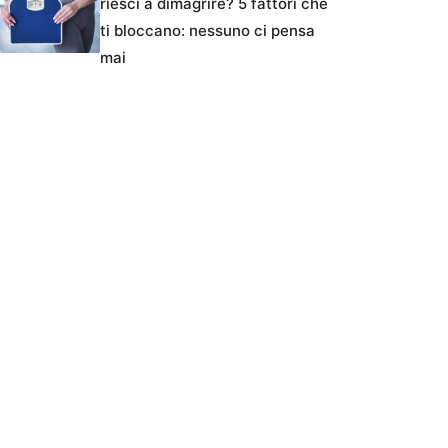
riesci a dimagrire? 5 fattori che
ti bloccano: nessuno ci pensa
mai