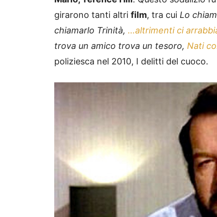
girarono tanti altri
film
, tra cui
Lo chiam
chiamarlo Trinità,
…altrimenti ci arrabb
trova un amico trova un tesoro,
Nati co
poliziesca nel 2010, I delitti del cuoco.