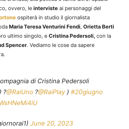
co, ovvero, le
interviste
ai personaggi del
ortone
ospiterà in studio il giornalista
moda
Maria Teresa Venturini Fendi
,
Orietta Berti
oro ultimo singolo, e
Cristina Pedersoli,
con la
ud Spencer
. Vediamo le cose da sapere
ra.
mpagnia di Cristina Pedersoli
0 ?
@RaiUno
?
@RaiPlay
)
#20giugno
m/WsHNeMi4iU
iornorai1)
June 20, 2023