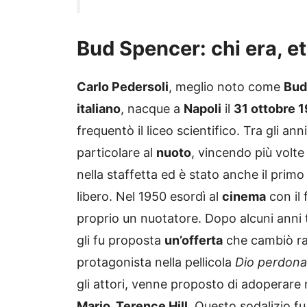
Bud Spencer: chi era, et
Carlo Pedersoli
, meglio noto come
Bud
italiano
, nacque a
Napoli
il
31 ottobre 
frequentò il liceo scientifico. Tra gli ann
particolare al
nuoto
, vincendo più volte 
nella staffetta ed è stato anche il primo
libero. Nel 1950 esordì al
cinema
con il 
proprio un nuotatore. Dopo alcuni anni t
gli fu proposta
un’offerta
che cambiò rad
protagonista nella pellicola
Dio perdona
gli attori, venne proposto di adoperare 
Mario, Terence Hill
. Questo sodalizio fu