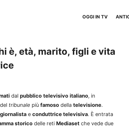
OGGI IN TV
ANTI
 è, età, marito, figli e vita
rice
mati
dal
pubblico
televisivo
italiano
, in
 del
tribunale
più
famoso
della
televisione
.
giornalista
e
conduttrice televisiva
. È entrata
amma storico
delle reti
Mediaset
che vede due