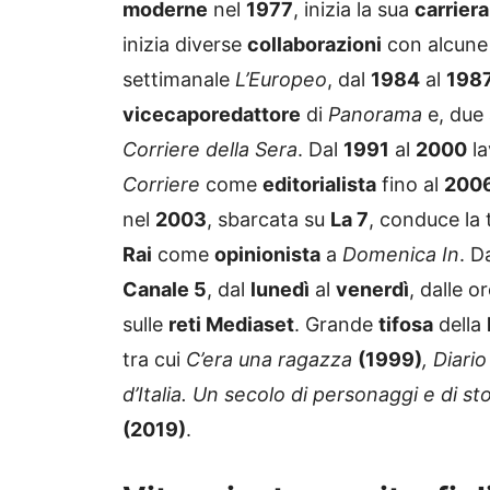
inizia diverse
collaborazioni
con alcun
settimanale
L’Europeo
, dal
1984
al
198
vicecaporedattore
di
Panorama
e, due
Corriere della Sera
. Dal
1991
al
2000
la
Corriere
come
editorialista
fino al
200
nel
2003
, sbarcata su
La 7
, conduce la
Rai
come
opinionista
a
Domenica In
. D
Canale 5
, dal
lunedì
al
venerdì
, dalle o
sulle
reti Mediaset
. Grande
tifosa
della
tra cui
C’era una ragazza
(1999)
, Diari
d’Italia. Un secolo di personaggi e di st
(2019)
.
Vita privata, marito, figl