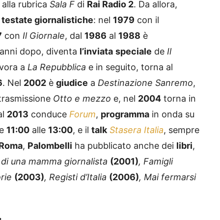
e
testate giornalistiche
: nel
1979
con il
7
con
Il Giornale
, dal
1986
al
1988
è
 anni dopo, diventa
l’inviata
speciale
de
Il
vora a
La Repubblica
e in seguito, torna al
6
. Nel
2002
è
giudice
a
Destinazione Sanremo
,
 trasmissione
Otto e mezzo
e, nel
2004
torna in
al
2013
conduce
Forum
,
programma
in onda su
re
11:00
alle
13:00
, e il
talk
Stasera Italia
, sempre
Roma
,
Palombelli
ha pubblicato anche dei
libri
,
o di una mamma giornalista
(2001)
, Famigli
orie
(2003)
, Registi d’Italia
(2006)
, Mai fermarsi
i