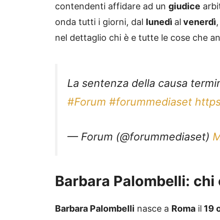
contendenti affidare ad un
giudice
arbi
onda tutti i giorni, dal
lunedì
al
venerdì
,
nel dettaglio chi è e tutte le cose che a
La sentenza della causa term
#Forum
#forummediaset
http
— Forum (@forummediaset)
M
Barbara Palombelli: chi 
Barbara Palombelli
nasce a
Roma
il
19 
moderne
nel
1977
, inizia la sua
carriera