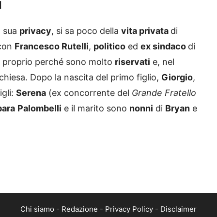
a sua
privacy
, si sa poco della
vita privata
di
con
Francesco Rutelli
,
politico
ed
ex sindaco
di
proprio perché sono molto
riservati
e, nel
chiesa. Dopo la nascita del primo figlio,
Giorgio
,
igli:
Serena
(ex concorrente del
Grande Fratello
bara
Palombelli
e il marito sono
nonni
di
Bryan
e
Chi siamo
-
Redazione
-
Privacy Policy
-
Disclaimer