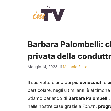
Vai
al
contenuto
Barbara Palombelli: chi
privata della condutt
Maggio 14, 2023
di
Melania Fiata
Il suo volto è uno dei più
conosciuti
e
a
particolare, negli ultimi anni è al timone
Stiamo parlando di
Barbara Palombelli
,
nelle nostre case grazie a
Forum
,
progr