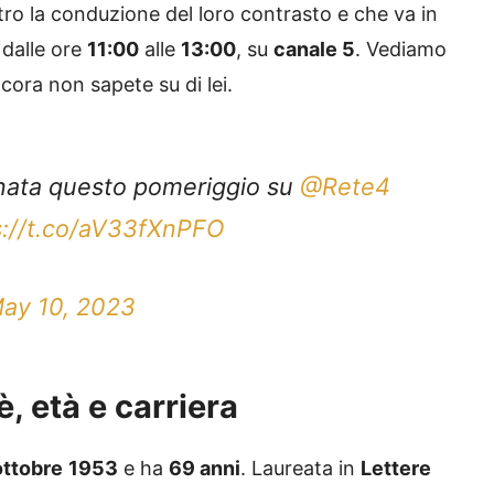
tro la conduzione del loro contrasto e che va in
 dalle ore
11:00
alle
13:00
, su
canale 5
. Vediamo
ncora non sapete su di lei.
inata questo pomeriggio su
@Rete4
s://t.co/aV33fXnPFO
ay 10, 2023
è, età e carriera
ottobre
1953
e ha
69 anni
. Laureata in
Lettere
alla rubrica
Sala F
di
Rai Radio 2
. Da allora,