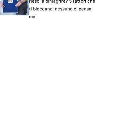
riesci a dimagrire? 5 fattori che
ti bloccano: nessuno ci pensa
mai