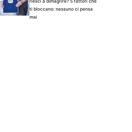
riesci a dimagrire? 5 fattori che
ti bloccano: nessuno ci pensa
mai