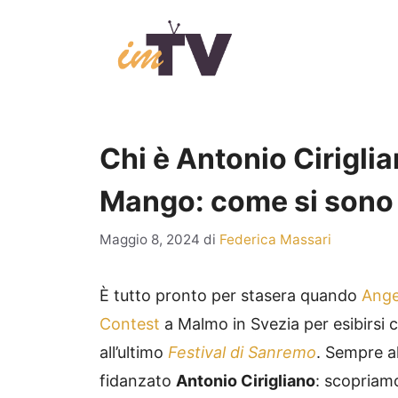
Vai
al
contenuto
Chi è Antonio Ciriglia
Mango: come si sono 
Maggio 8, 2024
di
Federica Massari
È tutto pronto per stasera quando
Ange
Contest
a Malmo in Svezia per esibirsi
all’ultimo
Festival di Sanremo
. Sempre al 
fidanzato
Antonio Cirigliano
: scopriamo