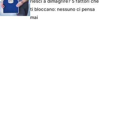
riesci a dimagrire? 5 fattori che
ti bloccano: nessuno ci pensa
mai