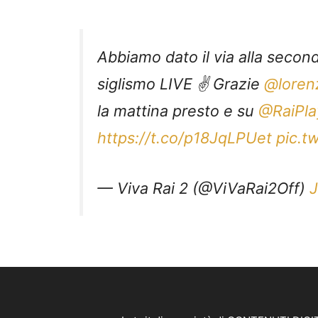
Abbiamo dato il via alla secon
siglismo LIVE ✌️ Grazie
@loren
la mattina presto e su
@RaiPla
https://t.co/p18JqLPUet
pic.t
— Viva Rai 2 (@ViVaRai2Off)
J