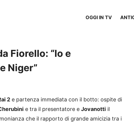
OGGI IN TV
ANTI
a Fiorello: “Io e
e Niger”
ai 2
e partenza immediata con il botto: ospite di
Cherubini
e tra il presentatore e
Jovanotti
il
imonianza che il rapporto di grande amicizia tra i