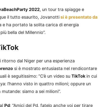
vaBeachParty 2022
, un tour tra spiagge e
e il tutto esaurito, Jovanotti
si è presentato da
e ha portato la solita carica di energia
iù bella del Millennio”.
TikTok
di ritorno dal Niger per una esperienza
orenzo
si è mostrato entusiasta nel rendicontare
quali è seguitissimo: “C’è un video su
TikTok
in cui
a: l’hanno visto in quattro milioni; oppure un
n mutande: siamo a sei milioni”.
 al
Pd
: “Amici del Pd, fatelo anche voi per tirare