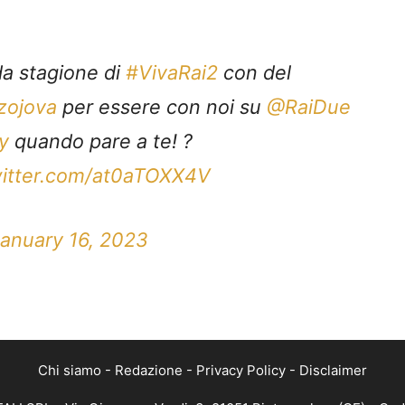
da stagione di
#VivaRai2
con del
zojova
per essere con noi su
@RaiDue
y
quando pare a te! ?
witter.com/at0aTOXX4V
anuary 16, 2023
Chi siamo
-
Redazione
-
Privacy Policy
-
Disclaimer