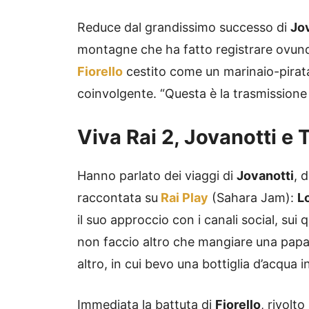
Reduce dal grandissimo successo di
Jo
montagne che ha fatto registrare ovunqu
Fiorello
cestito come un marinaio-pirata 
coinvolgente. “Questa è la trasmissione p
Viva Rai 2, Jovanotti e 
Hanno parlato dei viaggi di
Jovanotti
, 
raccontata su
Rai Play
(Sahara Jam):
L
il suo approccio con i canali social, sui 
non faccio altro che mangiare una papay
altro, in cui bevo una bottiglia d’acqua i
Immediata la battuta di
Fiorello
, rivolto