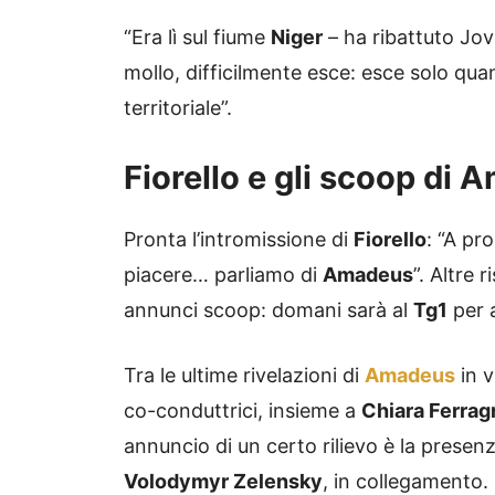
“Era lì sul fiume
Niger
– ha ribattuto Jov
mollo, difficilmente esce: esce solo qu
territoriale”.
Fiorello e gli scoop di
Pronta l’intromissione di
Fiorello
: “A pr
piacere… parliamo di
Amadeus
”. Altre 
annunci scoop: domani sarà al
Tg1
per 
Tra le ultime rivelazioni di
Amadeus
in 
co-conduttrici, insieme a
Chiara Ferrag
annuncio di un certo rilievo è la presenz
Volodymyr Zelensky
, in collegamento.